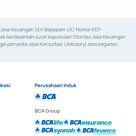
as Jasa Keuangan (d.h Bapepam-LK) Nomor KEP-
fek berdasarkan surat keputusan Otoritas Jasa Keuangan 
ai penyedia Jasa Konsultasi (
Advisory
) atas kegiatan 
anggal 3 Februari 2017, dan beberapa izin usaha lainnya 
iterbitkan pada tahun 2017 dan izin usaha lainnya dari 
at Berharga Komersial yang izinnya diterbitkan pada 
ikasi
Perusahaan Induk
BCA Group