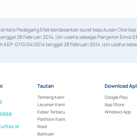
erantara Pedagang Efek berdasarkan surat keputusan Otorit
anggal 28 Februari 2014, izin usaha sebagai Penjamin Emisi E
KEP-07/D.04/2014 tanggal 28 Februari 2014, izin usaha sebag
rat keputusan Otoritas Jasa Keuangan Nomor S-67/PM.21/2017 t
aan Transaksi Sertifikat Deposito di Pasar Uang yang izinnya d
ansaksi, serta Penatausahaan dan Penyelesaian Transaksi Sur
i
Tautan
Download Apl
Tentang Kami
Google Play
9
Layanan Kami
App Store
Kabar Terbaru
Windows App
 0888
Platform Kami
ritas.id
Riset
Bantuan