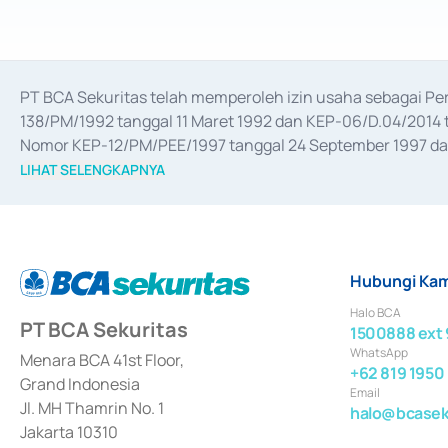
PT BCA Sekuritas telah memperoleh izin usaha sebagai P
138/PM/1992 tanggal 11 Maret 1992 dan KEP-06/D.04/2014 t
Nomor KEP-12/PM/PEE/1997 tanggal 24 September 1997 dan 
merger, akuisisi, divestasi, dan 
join venture
 berdasarkan su
LIHAT SELENGKAPNYA
dari Bank Indonesia antara lain sebagai Perantara Pelaksan
Bank Indonesia sebagai Lembaga Pendukung Penerbitan, Tr
tahun 2018.
Hubungi Kam
Halo BCA
PT BCA Sekuritas
1500888 ext 
WhatsApp
Menara BCA 41st Floor,
+62 819 1950
Grand Indonesia
Email
Jl. MH Thamrin No. 1
halo@bcaseku
Jakarta 10310