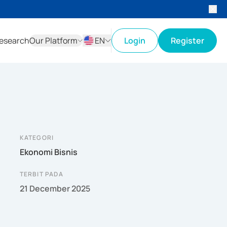
esearch
Our Platform
EN
Login
Register
ID
EN
KATEGORI
Ekonomi Bisnis
TERBIT PADA
21 December 2025