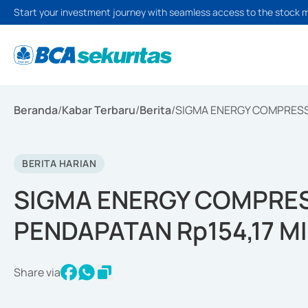
Start your investment journey with seamless access to the stock 
Beranda
/
Kabar Terbaru
/
Berita
/
SIGMA ENERGY COMPRESSI
BERITA HARIAN
SIGMA ENERGY COMPRE
PENDAPATAN Rp154,17 MI
Share via