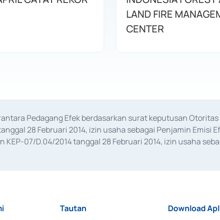
LAND FIRE MANAGE
CENTER
erantara Pedagang Efek berdasarkan surat keputusan Otorit
anggal 28 Februari 2014, izin usaha sebagai Penjamin Emisi E
KEP-07/D.04/2014 tanggal 28 Februari 2014, izin usaha sebag
rat keputusan Otoritas Jasa Keuangan Nomor S-67/PM.21/2017 t
aan Transaksi Sertifikat Deposito di Pasar Uang yang izinnya d
ansaksi, serta Penatausahaan dan Penyelesaian Transaksi Sur
i
Tautan
Download Apl