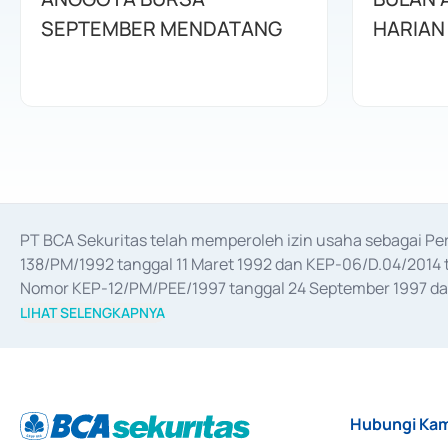
SEPTEMBER MENDATANG
HARIAN
PT BCA Sekuritas telah memperoleh izin usaha sebagai P
138/PM/1992 tanggal 11 Maret 1992 dan KEP-06/D.04/2014 t
Nomor KEP-12/PM/PEE/1997 tanggal 24 September 1997 dan 
merger, akuisisi, divestasi, dan 
join venture
 berdasarkan su
LIHAT SELENGKAPNYA
dari Bank Indonesia antara lain sebagai Perantara Pelaksan
Bank Indonesia sebagai Lembaga Pendukung Penerbitan, Tr
tahun 2018.
Hubungi Kam