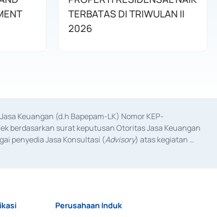
MENT
TERBATAS DI TRIWULAN II
2026
as Jasa Keuangan (d.h Bapepam-LK) Nomor KEP-
fek berdasarkan surat keputusan Otoritas Jasa Keuangan 
ai penyedia Jasa Konsultasi (
Advisory
) atas kegiatan 
anggal 3 Februari 2017, dan beberapa izin usaha lainnya 
iterbitkan pada tahun 2017 dan izin usaha lainnya dari 
at Berharga Komersial yang izinnya diterbitkan pada 
ikasi
Perusahaan Induk