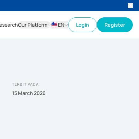
esearch
Our Platform
EN
Login
Register
ID
EN
TERBIT PADA
15 March 2026