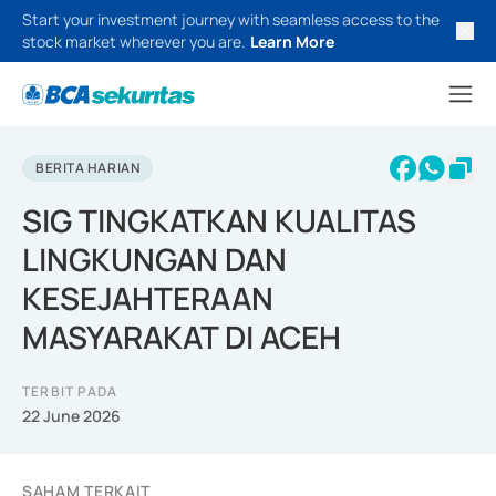
Start your investment journey with seamless access to the
stock market wherever you are.
Learn More
BERITA HARIAN
SIG TINGKATKAN KUALITAS
LINGKUNGAN DAN
KESEJAHTERAAN
MASYARAKAT DI ACEH
TERBIT PADA
22 June 2026
SAHAM TERKAIT