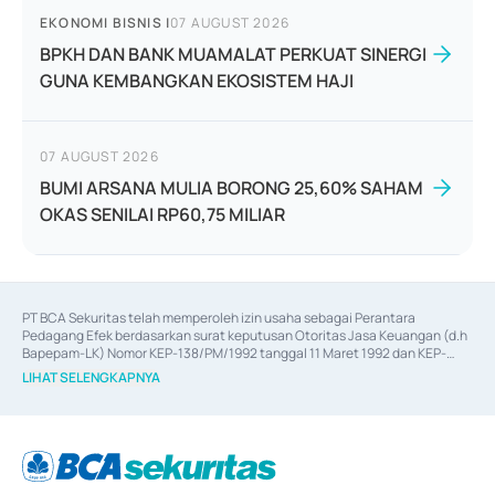
EKONOMI BISNIS
|
07 AUGUST 2026
BPKH DAN BANK MUAMALAT PERKUAT SINERGI
GUNA KEMBANGKAN EKOSISTEM HAJI
07 AUGUST 2026
BUMI ARSANA MULIA BORONG 25,60% SAHAM
OKAS SENILAI RP60,75 MILIAR
PT BCA Sekuritas telah memperoleh izin usaha sebagai Perantara 
Pedagang Efek berdasarkan surat keputusan Otoritas Jasa Keuangan (d.h 
Bapepam-LK) Nomor KEP-138/PM/1992 tanggal 11 Maret 1992 dan KEP-
06/D.04/2014 tanggal 28 Februari 2014, izin usaha sebagai Penjamin Emisi 
LIHAT SELENGKAPNYA
Efek berdasarkan surat keputusan Otoritas Jasa Keuangan Nomor KEP-
12/PM/PEE/1997 tanggal 24 September 1997 dan KEP-07/D.04/2014 
tanggal 28 Februari 2014, izin usaha sebagai penyedia Jasa Konsultasi 
(
Advisory
) atas kegiatan merger, akuisisi, divestasi, dan 
join venture
berdasarkan surat keputusan Otoritas Jasa Keuangan Nomor S-
67/PM.21/2017 tanggal 3 Februari 2017, dan beberapa izin usaha lainnya 
dari Bank Indonesia antara lain sebagai Perantara Pelaksanaan Transaksi 