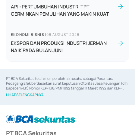
API : PERTUMBUHAN INDUSTRI TPT
CERMINKAN PEMULIHAN YANG MAKIN KUAT
EKONOMI BISNIS
|
06 AUGUST 2026
EKSPOR DAN PRODUKSI INDUSTRI JERMAN
NAIK PADA BULAN JUNI
PT BCA Sekuritas telah memperoleh izin usaha sebagai Perantara 
Pedagang Efek berdasarkan surat keputusan Otoritas Jasa Keuangan (d.h 
Bapepam-LK) Nomor KEP-138/PM/1992 tanggal 11 Maret 1992 dan KEP-
06/D.04/2014 tanggal 28 Februari 2014, izin usaha sebagai Penjamin Emisi 
LIHAT SELENGKAPNYA
Efek berdasarkan surat keputusan Otoritas Jasa Keuangan Nomor KEP-
12/PM/PEE/1997 tanggal 24 September 1997 dan KEP-07/D.04/2014 
tanggal 28 Februari 2014, izin usaha sebagai penyedia Jasa Konsultasi 
(
Advisory
) atas kegiatan merger, akuisisi, divestasi, dan 
join venture
berdasarkan surat keputusan Otoritas Jasa Keuangan Nomor S-
67/PM.21/2017 tanggal 3 Februari 2017, dan beberapa izin usaha lainnya 
dari Bank Indonesia antara lain sebagai Perantara Pelaksanaan Transaksi 
PT BCA Sekuritas
Sertifikat Deposito di Pasar Uang yang izinnya diterbitkan pada tahun 2017 