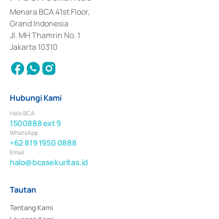
dan izin usaha lainnya dari Bank Indonesia sebagai Lembaga Pendukung 
Penerbitan, Transaksi, serta Penatausahaan dan Penyelesaian Transaksi 
Menara BCA 41st Floor,
Surat Berharga Komersial yang izinnya diterbitkan pada tahun 2018.
Grand Indonesia
Jl. MH Thamrin No. 1
Jakarta 10310
Hubungi Kami
Halo BCA
1500888 ext 9
WhatsApp
+62 819 1950 0888
Email
halo@bcasekuritas.id
Tautan
Tentang Kami