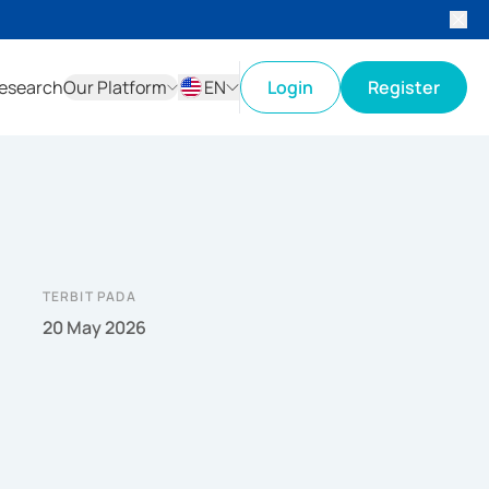
esearch
Our Platform
EN
Login
Register
ID
EN
TERBIT PADA
20 May 2026