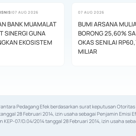
ISNIS
|
07 AUG 2026
07 AUG 2026
AN BANK MUAMALAT
BUMI ARSANA MULI
T SINERGI GUNA
BORONG 25,60% S
GKAN EKOSISTEM
OKAS SENILAI RP60,
MILIAR
erantara Pedagang Efek berdasarkan surat keputusan Otorit
anggal 28 Februari 2014, izin usaha sebagai Penjamin Emisi E
KEP-07/D.04/2014 tanggal 28 Februari 2014, izin usaha sebag
rat keputusan Otoritas Jasa Keuangan Nomor S-67/PM.21/2017 t
aan Transaksi Sertifikat Deposito di Pasar Uang yang izinnya d