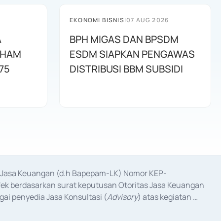
EKONOMI BISNIS
|
07 AUG 2026
A
BPH MIGAS DAN BPSDM
AHAM
ESDM SIAPKAN PENGAWAS
75
DISTRIBUSI BBM SUBSIDI
as Jasa Keuangan (d.h Bapepam-LK) Nomor KEP-
fek berdasarkan surat keputusan Otoritas Jasa Keuangan 
ai penyedia Jasa Konsultasi (
Advisory
) atas kegiatan 
anggal 3 Februari 2017, dan beberapa izin usaha lainnya 
iterbitkan pada tahun 2017 dan izin usaha lainnya dari 