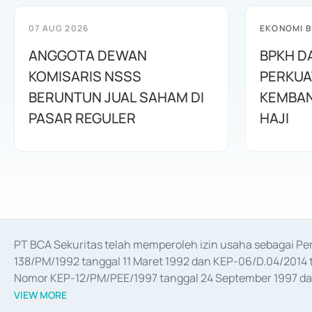
07 AUG 2026
EKONOMI B
ANGGOTA DEWAN
BPKH D
KOMISARIS NSSS
PERKUA
BERUNTUN JUAL SAHAM DI
KEMBAN
PASAR REGULER
HAJI
PT BCA Sekuritas telah memperoleh izin usaha sebagai P
138/PM/1992 tanggal 11 Maret 1992 dan KEP-06/D.04/2014 t
Nomor KEP-12/PM/PEE/1997 tanggal 24 September 1997 dan 
merger, akuisisi, divestasi, dan 
join venture
 berdasarkan su
VIEW MORE
dari Bank Indonesia antara lain sebagai Perantara Pelaksan