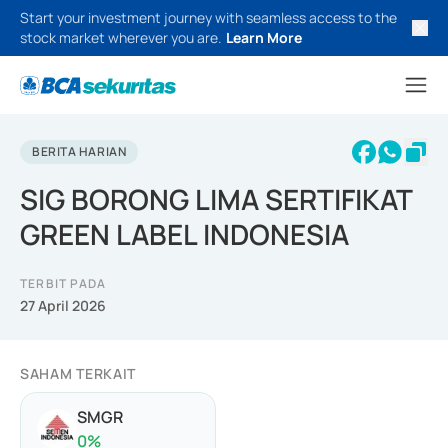
Start your investment journey with seamless access to the
stock market wherever you are.
Learn More
BERITA HARIAN
SIG BORONG LIMA SERTIFIKAT
GREEN LABEL INDONESIA
TERBIT PADA
27 April 2026
SAHAM TERKAIT
SMGR
0
%