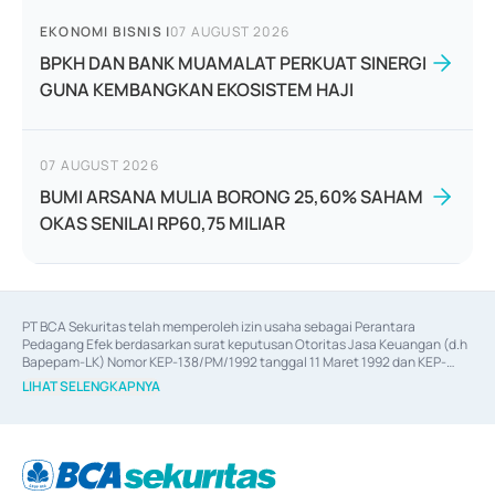
EKONOMI BISNIS
|
07 AUGUST 2026
BPKH DAN BANK MUAMALAT PERKUAT SINERGI
GUNA KEMBANGKAN EKOSISTEM HAJI
07 AUGUST 2026
BUMI ARSANA MULIA BORONG 25,60% SAHAM
OKAS SENILAI RP60,75 MILIAR
PT BCA Sekuritas telah memperoleh izin usaha sebagai Perantara 
Pedagang Efek berdasarkan surat keputusan Otoritas Jasa Keuangan (d.h 
Bapepam-LK) Nomor KEP-138/PM/1992 tanggal 11 Maret 1992 dan KEP-
06/D.04/2014 tanggal 28 Februari 2014, izin usaha sebagai Penjamin Emisi 
LIHAT SELENGKAPNYA
Efek berdasarkan surat keputusan Otoritas Jasa Keuangan Nomor KEP-
12/PM/PEE/1997 tanggal 24 September 1997 dan KEP-07/D.04/2014 
tanggal 28 Februari 2014, izin usaha sebagai penyedia Jasa Konsultasi 
(
Advisory
) atas kegiatan merger, akuisisi, divestasi, dan 
join venture
berdasarkan surat keputusan Otoritas Jasa Keuangan Nomor S-
67/PM.21/2017 tanggal 3 Februari 2017, dan beberapa izin usaha lainnya 