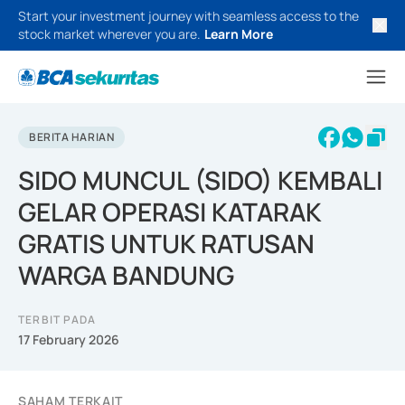
Start your investment journey with seamless access to the
stock market wherever you are.
Learn More
BERITA HARIAN
SIDO MUNCUL (SIDO) KEMBALI
GELAR OPERASI KATARAK
GRATIS UNTUK RATUSAN
WARGA BANDUNG
TERBIT PADA
17 February 2026
SAHAM TERKAIT