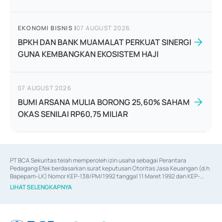
EKONOMI BISNIS
|
07 AUGUST 2026
BPKH DAN BANK MUAMALAT PERKUAT SINERGI
GUNA KEMBANGKAN EKOSISTEM HAJI
07 AUGUST 2026
BUMI ARSANA MULIA BORONG 25,60% SAHAM
OKAS SENILAI RP60,75 MILIAR
PT BCA Sekuritas telah memperoleh izin usaha sebagai Perantara 
Pedagang Efek berdasarkan surat keputusan Otoritas Jasa Keuangan (d.h 
Bapepam-LK) Nomor KEP-138/PM/1992 tanggal 11 Maret 1992 dan KEP-
06/D.04/2014 tanggal 28 Februari 2014, izin usaha sebagai Penjamin Emisi 
LIHAT SELENGKAPNYA
Efek berdasarkan surat keputusan Otoritas Jasa Keuangan Nomor KEP-
12/PM/PEE/1997 tanggal 24 September 1997 dan KEP-07/D.04/2014 
tanggal 28 Februari 2014, izin usaha sebagai penyedia Jasa Konsultasi 
(
Advisory
) atas kegiatan merger, akuisisi, divestasi, dan 
join venture