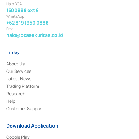
Halo BCA
1500888 ext 9
WhatsApp
+62 819 1950 0888
Email
halo@bcasekuritas.co.id
Links
About Us
Our Services
Latest News
Trading Platform
Research
Help
Customer Support
Download Application
Google Play