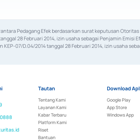
erantara Pedagang Efek berdasarkan surat keputusan Otorit
anggal 28 Februari 2014, izin usaha sebagai Penjamin Emisi E
KEP-07/D.04/2014 tanggal 28 Februari 2014, izin usaha sebag
rat keputusan Otoritas Jasa Keuangan Nomor S-67/PM.21/2017 t
aan Transaksi Sertifikat Deposito di Pasar Uang yang izinnya d
ansaksi, serta Penatausahaan dan Penyelesaian Transaksi Sur
i
Tautan
Download Apl
Tentang Kami
Google Play
9
Layanan Kami
App Store
Kabar Terbaru
Windows App
 0888
Platform Kami
ritas.id
Riset
Bantuan