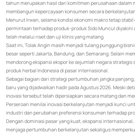
tahun merupakan hasil dari komitmen perusahaan dalam m
membangun kepercayaan konsumen secara berkelanjutan
Menurut Irwan, selama kondisi ekonomi makro tetap stabil 
permintaan terhadap produk-produk Sido Muncul diyakini a
telah melalui riset dan uji klinis yang matang.
Saat ini, Tolak Angin masih menjadi tulang punggung bisni
besar seperti Jakarta, Bandung, dan Semarang. Selain mem
mendorong ekspansi ekspor ke sejumlah negara strategis 
produk herbal Indonesia di pasar internasional.
Sebagai bagian dari strategi pertumbuhan jangka panjan
baru yang dijadwalkan hadir pada Agustus 2026. Meski de
inovasi tersebut telah dipersiapkan secara matang dan memi
Perseroan menilai inovasi berkelanjutan menjadi kunci u
industri dan perubahan preferensi konsumen terhadap pr
Dengan dominasi pasar yang kuat, ekspansi internasional,
menjaga pertumbuhan berkelanjutan sekaligus memperkuat p