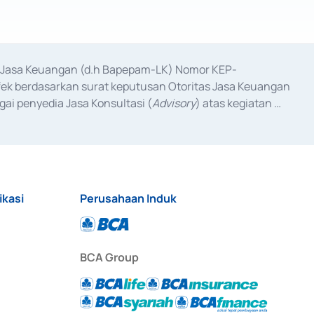
as Jasa Keuangan (d.h Bapepam-LK) Nomor KEP-
fek berdasarkan surat keputusan Otoritas Jasa Keuangan 
ai penyedia Jasa Konsultasi (
Advisory
) atas kegiatan 
anggal 3 Februari 2017, dan beberapa izin usaha lainnya 
iterbitkan pada tahun 2017 dan izin usaha lainnya dari 
at Berharga Komersial yang izinnya diterbitkan pada 
ikasi
Perusahaan Induk
BCA Group