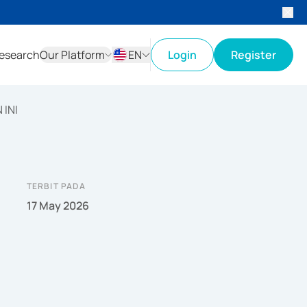
esearch
Our Platform
EN
Login
Register
ID
EN
INI
TERBIT PADA
17 May 2026