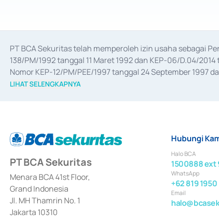
PT BCA Sekuritas telah memperoleh izin usaha sebagai P
138/PM/1992 tanggal 11 Maret 1992 dan KEP-06/D.04/2014 t
Nomor KEP-12/PM/PEE/1997 tanggal 24 September 1997 dan 
merger, akuisisi, divestasi, dan 
join venture
 berdasarkan su
LIHAT SELENGKAPNYA
dari Bank Indonesia antara lain sebagai Perantara Pelaksan
Bank Indonesia sebagai Lembaga Pendukung Penerbitan, Tr
tahun 2018.
Hubungi Kam
Halo BCA
PT BCA Sekuritas
1500888 ext 
WhatsApp
Menara BCA 41st Floor,
+62 819 1950
Grand Indonesia
Email
Jl. MH Thamrin No. 1
halo@bcaseku
Jakarta 10310