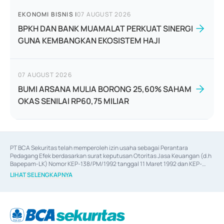
EKONOMI BISNIS
|
07 AUGUST 2026
BPKH DAN BANK MUAMALAT PERKUAT SINERGI
GUNA KEMBANGKAN EKOSISTEM HAJI
07 AUGUST 2026
BUMI ARSANA MULIA BORONG 25,60% SAHAM
OKAS SENILAI RP60,75 MILIAR
PT BCA Sekuritas telah memperoleh izin usaha sebagai Perantara 
Pedagang Efek berdasarkan surat keputusan Otoritas Jasa Keuangan (d.h 
Bapepam-LK) Nomor KEP-138/PM/1992 tanggal 11 Maret 1992 dan KEP-
06/D.04/2014 tanggal 28 Februari 2014, izin usaha sebagai Penjamin Emisi 
LIHAT SELENGKAPNYA
Efek berdasarkan surat keputusan Otoritas Jasa Keuangan Nomor KEP-
12/PM/PEE/1997 tanggal 24 September 1997 dan KEP-07/D.04/2014 
tanggal 28 Februari 2014, izin usaha sebagai penyedia Jasa Konsultasi 
(
Advisory
) atas kegiatan merger, akuisisi, divestasi, dan 
join venture
berdasarkan surat keputusan Otoritas Jasa Keuangan Nomor S-
67/PM.21/2017 tanggal 3 Februari 2017, dan beberapa izin usaha lainnya 