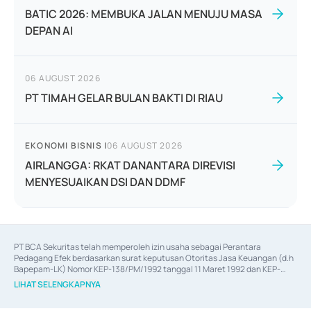
BATIC 2026: MEMBUKA JALAN MENUJU MASA
DEPAN AI
06 AUGUST 2026
PT TIMAH GELAR BULAN BAKTI DI RIAU
EKONOMI BISNIS
|
06 AUGUST 2026
AIRLANGGA: RKAT DANANTARA DIREVISI
MENYESUAIKAN DSI DAN DDMF
PT BCA Sekuritas telah memperoleh izin usaha sebagai Perantara 
Pedagang Efek berdasarkan surat keputusan Otoritas Jasa Keuangan (d.h 
Bapepam-LK) Nomor KEP-138/PM/1992 tanggal 11 Maret 1992 dan KEP-
06/D.04/2014 tanggal 28 Februari 2014, izin usaha sebagai Penjamin Emisi 
LIHAT SELENGKAPNYA
Efek berdasarkan surat keputusan Otoritas Jasa Keuangan Nomor KEP-
12/PM/PEE/1997 tanggal 24 September 1997 dan KEP-07/D.04/2014 