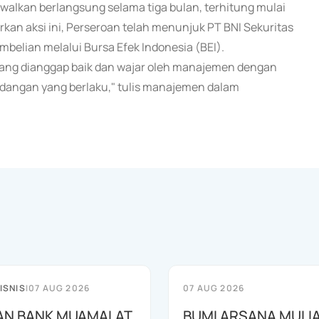
alkan berlangsung selama tiga bulan, terhitung mulai
kan aksi ini, Perseroan telah menunjuk PT BNI Sekuritas
belian melalui Bursa Efek Indonesia (BEI).
yang dianggap baik dan wajar oleh manajemen dengan
angan yang berlaku," tulis manajemen dalam
ISNIS
|
07 AUG 2026
07 AUG 2026
AN BANK MUAMALAT
BUMI ARSANA MULI