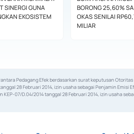
T SINERGI GUNA
BORONG 25,60% S
GKAN EKOSISTEM
OKAS SENILAI RP60,
MILIAR
erantara Pedagang Efek berdasarkan surat keputusan Otorit
anggal 28 Februari 2014, izin usaha sebagai Penjamin Emisi E
KEP-07/D.04/2014 tanggal 28 Februari 2014, izin usaha sebag
rat keputusan Otoritas Jasa Keuangan Nomor S-67/PM.21/2017 t
aan Transaksi Sertifikat Deposito di Pasar Uang yang izinnya d
ansaksi, serta Penatausahaan dan Penyelesaian Transaksi Sur