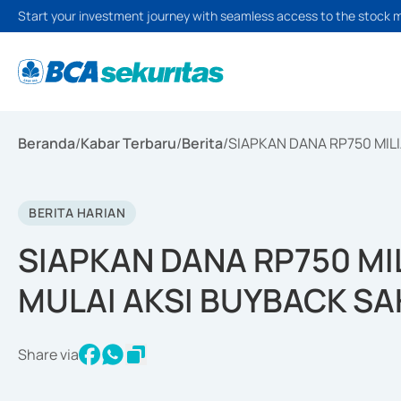
Start your investment journey with seamless access to the stock 
Beranda
/
Kabar Terbaru
/
Berita
/
SIAPKAN DANA RP750 MIL
BERITA HARIAN
SIAPKAN DANA RP750 MI
MULAI AKSI BUYBACK SA
Share via