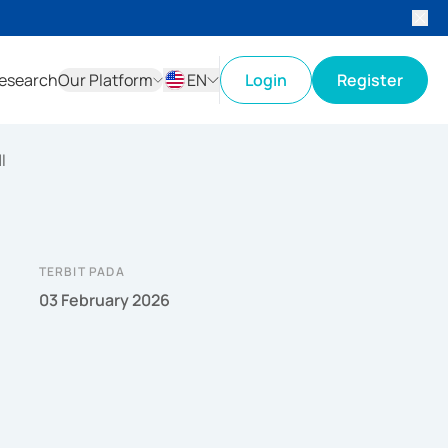
esearch
Our Platform
EN
Login
Register
ID
EN
I
TERBIT PADA
03 February 2026