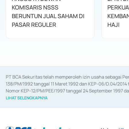
KOMISARIS NSSS
PERKUA
BERUNTUN JUAL SAHAM DI
KEMBAN
PASAR REGULER
HAJI
PT BCA Sekuritas telah memperoleh izin usaha sebagai P
138/PM/1992 tanggal 11 Maret 1992 dan KEP-06/D.04/2014 t
Nomor KEP-12/PM/PEE/1997 tanggal 24 September 1997 dan 
merger, akuisisi, divestasi, dan 
join venture
 berdasarkan su
LIHAT SELENGKAPNYA
dari Bank Indonesia antara lain sebagai Perantara Pelaksan
Bank Indonesia sebagai Lembaga Pendukung Penerbitan, Tr
tahun 2018.