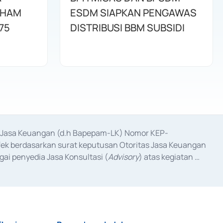
AHAM
ESDM SIAPKAN PENGAWAS
75
DISTRIBUSI BBM SUBSIDI
as Jasa Keuangan (d.h Bapepam-LK) Nomor KEP-
fek berdasarkan surat keputusan Otoritas Jasa Keuangan 
ai penyedia Jasa Konsultasi (
Advisory
) atas kegiatan 
anggal 3 Februari 2017, dan beberapa izin usaha lainnya 
iterbitkan pada tahun 2017 dan izin usaha lainnya dari 
at Berharga Komersial yang izinnya diterbitkan pada 