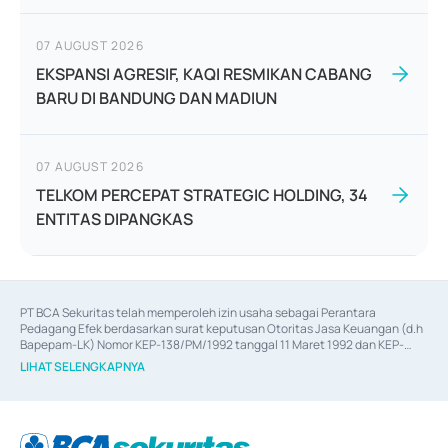
07 AUGUST 2026
EKSPANSI AGRESIF, KAQI RESMIKAN CABANG
BARU DI BANDUNG DAN MADIUN
07 AUGUST 2026
TELKOM PERCEPAT STRATEGIC HOLDING, 34
ENTITAS DIPANGKAS
PT BCA Sekuritas telah memperoleh izin usaha sebagai Perantara 
Pedagang Efek berdasarkan surat keputusan Otoritas Jasa Keuangan (d.h 
Bapepam-LK) Nomor KEP-138/PM/1992 tanggal 11 Maret 1992 dan KEP-
06/D.04/2014 tanggal 28 Februari 2014, izin usaha sebagai Penjamin Emisi 
LIHAT SELENGKAPNYA
Efek berdasarkan surat keputusan Otoritas Jasa Keuangan Nomor KEP-
12/PM/PEE/1997 tanggal 24 September 1997 dan KEP-07/D.04/2014 
tanggal 28 Februari 2014, izin usaha sebagai penyedia Jasa Konsultasi 
(
Advisory
) atas kegiatan merger, akuisisi, divestasi, dan 
join venture
berdasarkan surat keputusan Otoritas Jasa Keuangan Nomor S-