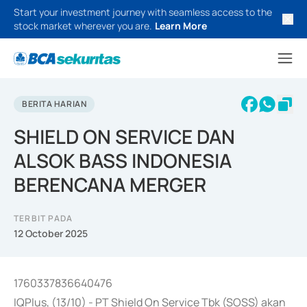
Start your investment journey with seamless access to the
stock market wherever you are.
Learn More
BERITA HARIAN
SHIELD ON SERVICE DAN
ALSOK BASS INDONESIA
BERENCANA MERGER
TERBIT PADA
12 October 2025
1760337836640476
IQPlus, (13/10) - PT Shield On Service Tbk (SOSS) akan