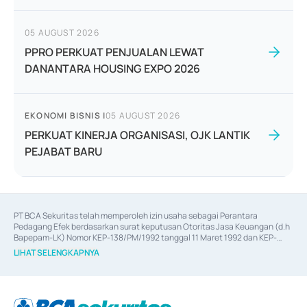
05 AUGUST 2026
PPRO PERKUAT PENJUALAN LEWAT
DANANTARA HOUSING EXPO 2026
EKONOMI BISNIS
|
05 AUGUST 2026
PERKUAT KINERJA ORGANISASI, OJK LANTIK
PEJABAT BARU
PT BCA Sekuritas telah memperoleh izin usaha sebagai Perantara 
Pedagang Efek berdasarkan surat keputusan Otoritas Jasa Keuangan (d.h 
Bapepam-LK) Nomor KEP-138/PM/1992 tanggal 11 Maret 1992 dan KEP-
06/D.04/2014 tanggal 28 Februari 2014, izin usaha sebagai Penjamin Emisi 
LIHAT SELENGKAPNYA
Efek berdasarkan surat keputusan Otoritas Jasa Keuangan Nomor KEP-
12/PM/PEE/1997 tanggal 24 September 1997 dan KEP-07/D.04/2014 
tanggal 28 Februari 2014, izin usaha sebagai penyedia Jasa Konsultasi 
(
Advisory
) atas kegiatan merger, akuisisi, divestasi, dan 
join venture
berdasarkan surat keputusan Otoritas Jasa Keuangan Nomor S-