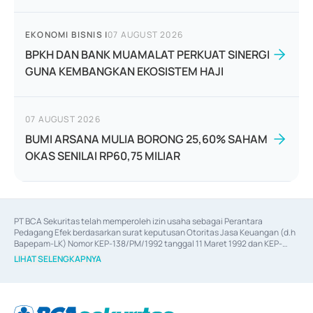
EKONOMI BISNIS
|
07 AUGUST 2026
BPKH DAN BANK MUAMALAT PERKUAT SINERGI
GUNA KEMBANGKAN EKOSISTEM HAJI
07 AUGUST 2026
BUMI ARSANA MULIA BORONG 25,60% SAHAM
OKAS SENILAI RP60,75 MILIAR
PT BCA Sekuritas telah memperoleh izin usaha sebagai Perantara 
Pedagang Efek berdasarkan surat keputusan Otoritas Jasa Keuangan (d.h 
Bapepam-LK) Nomor KEP-138/PM/1992 tanggal 11 Maret 1992 dan KEP-
06/D.04/2014 tanggal 28 Februari 2014, izin usaha sebagai Penjamin Emisi 
LIHAT SELENGKAPNYA
Efek berdasarkan surat keputusan Otoritas Jasa Keuangan Nomor KEP-
12/PM/PEE/1997 tanggal 24 September 1997 dan KEP-07/D.04/2014 
tanggal 28 Februari 2014, izin usaha sebagai penyedia Jasa Konsultasi 
(
Advisory
) atas kegiatan merger, akuisisi, divestasi, dan 
join venture
berdasarkan surat keputusan Otoritas Jasa Keuangan Nomor S-