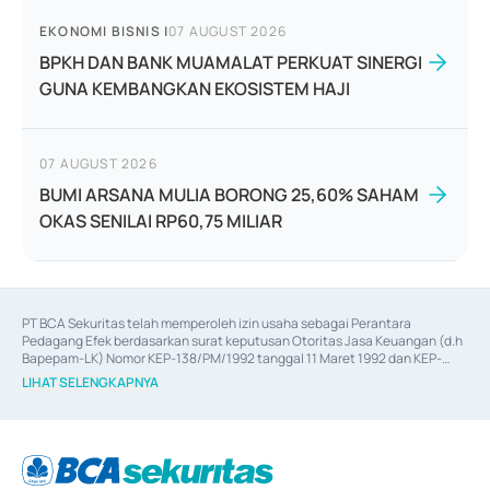
EKONOMI BISNIS
|
07 AUGUST 2026
BPKH DAN BANK MUAMALAT PERKUAT SINERGI
GUNA KEMBANGKAN EKOSISTEM HAJI
07 AUGUST 2026
BUMI ARSANA MULIA BORONG 25,60% SAHAM
OKAS SENILAI RP60,75 MILIAR
PT BCA Sekuritas telah memperoleh izin usaha sebagai Perantara 
Pedagang Efek berdasarkan surat keputusan Otoritas Jasa Keuangan (d.h 
Bapepam-LK) Nomor KEP-138/PM/1992 tanggal 11 Maret 1992 dan KEP-
06/D.04/2014 tanggal 28 Februari 2014, izin usaha sebagai Penjamin Emisi 
LIHAT SELENGKAPNYA
Efek berdasarkan surat keputusan Otoritas Jasa Keuangan Nomor KEP-
12/PM/PEE/1997 tanggal 24 September 1997 dan KEP-07/D.04/2014 
tanggal 28 Februari 2014, izin usaha sebagai penyedia Jasa Konsultasi 
(
Advisory
) atas kegiatan merger, akuisisi, divestasi, dan 
join venture
berdasarkan surat keputusan Otoritas Jasa Keuangan Nomor S-
67/PM.21/2017 tanggal 3 Februari 2017, dan beberapa izin usaha lainnya 