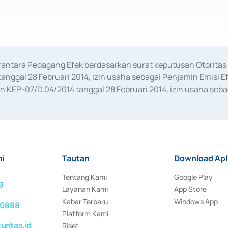
erantara Pedagang Efek berdasarkan surat keputusan Otorit
anggal 28 Februari 2014, izin usaha sebagai Penjamin Emisi E
KEP-07/D.04/2014 tanggal 28 Februari 2014, izin usaha sebag
rat keputusan Otoritas Jasa Keuangan Nomor S-67/PM.21/2017 t
aan Transaksi Sertifikat Deposito di Pasar Uang yang izinnya d
ansaksi, serta Penatausahaan dan Penyelesaian Transaksi Sur
i
Tautan
Download Apl
Tentang Kami
Google Play
9
Layanan Kami
App Store
Kabar Terbaru
Windows App
 0888
Platform Kami
ritas.id
Riset