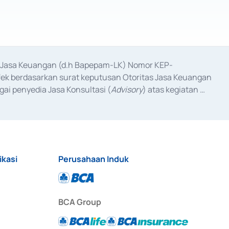
as Jasa Keuangan (d.h Bapepam-LK) Nomor KEP-
fek berdasarkan surat keputusan Otoritas Jasa Keuangan 
ai penyedia Jasa Konsultasi (
Advisory
) atas kegiatan 
anggal 3 Februari 2017, dan beberapa izin usaha lainnya 
iterbitkan pada tahun 2017 dan izin usaha lainnya dari 
at Berharga Komersial yang izinnya diterbitkan pada 
ikasi
Perusahaan Induk
BCA Group