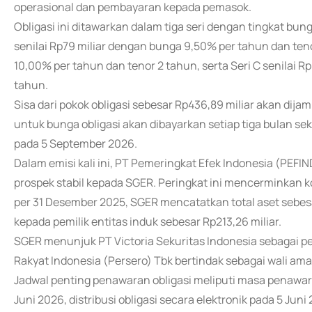
operasional dan pembayaran kepada pemasok.
Obligasi ini ditawarkan dalam tiga seri dengan tingkat bung
senilai Rp79 miliar dengan bunga 9,50% per tahun dan teno
10,00% per tahun dan tenor 2 tahun, serta Seri C senilai 
tahun.
Sisa dari pokok obligasi sebesar Rp436,89 miliar akan dij
untuk bunga obligasi akan dibayarkan setiap tiga bulan s
pada 5 September 2026.
Dalam emisi kali ini, PT Pemeringkat Efek Indonesia (PEF
prospek stabil kepada SGER. Peringkat ini mencerminkan 
per 31 Desember 2025, SGER mencatatkan total aset sebesar
kepada pemilik entitas induk sebesar Rp213,26 miliar.
SGER menunjuk PT Victoria Sekuritas Indonesia sebagai pe
Rakyat Indonesia (Persero) Tbk bertindak sebagai wali ama
Jadwal penting penawaran obligasi meliputi masa penawa
Juni 2026, distribusi obligasi secara elektronik pada 5 Jun