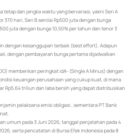
a tetap dan jangka waktu yang bervariasi, yakni Seri A
r 370 hari, Seri B senilai Rp500 juta dengan bunga
Rp500 juta dengan bunga 10,50% per tahun dan tenor 3
amin dengan kesanggupan terbaik (best effort). Adapun
ekali, dengan pembayaran bunga pertama dijadwalkan
INDO) memberikan peringkat idA- (Single A Minus) dengan
kondisi keuangan perusahaan yang cukup kuat, di mana
 Rp5,64 triliun dan laba bersih yang dapat diatribusikan
njamin pelaksana emisi obligasi , sementara PT Bank
nat.
ran umum pada 3 Juni 2026, tanggal penjatahan pada 4
i 2026, serta pencatatan di Bursa Efek Indonesia pada 8