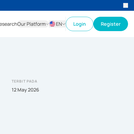
esearch
Our Platform
EN
Login
Register
ID
EN
TERBIT PADA
12 May 2026