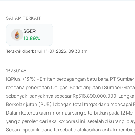
SAHAM TERKAIT
SGER
10.89
%
Terakhir diperbarui
:
14-07-2026, 09:30:am
13230146
IQPlus, (13/5) - Emiten perdagangan batu bara, PT Sumb
rencana penerbitan Obligasi Berkelanjutan I Sumber Globa
sebanyak-banyaknya sebesar Rp516.890.000.000. Langka
Berkelanjutan (PUB) I dengan total target dana mencapai Rp
Dalam keterbukaan informasi yang diterbitkan pada 12 M
yang diperoleh dari aksi korporasi ini, setelah dikurangi 
Secara spesifik, dana tersebut dialokasikan untuk memb