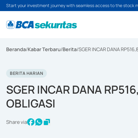
Start your investment journey with seamless access to the stock 
Beranda
/
Kabar Terbaru
/
Berita
/
SGER INCAR DANA RP516,8
BERITA HARIAN
SGER INCAR DANA RP516,
OBLIGASI
Share via