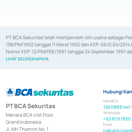
PT BCA Sekuritas telah memperoleh izin usaha sebagai P
138/PM/1992 tanggal 11 Maret 1992 dan KEP-06/D.04/2014 t
Nomor KEP-12/PM/PEE/1997 tanggal 24 September 1997 dan 
merger, akuisisi, divestasi, dan 
join venture
 berdasarkan su
LIHAT SELENGKAPNYA
dari Bank Indonesia antara lain sebagai Perantara Pelaksan
Bank Indonesia sebagai Lembaga Pendukung Penerbitan, Tr
tahun 2018.
Hubungi Kam
Halo BCA
PT BCA Sekuritas
1500888 ext 
WhatsApp
Menara BCA 41st Floor,
+62 819 1950
Grand Indonesia
Email
Jl. MH Thamrin No. 1
halo@bcaseku