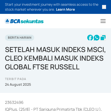
Start your investment journey with seamless access to the
stock market wherever you are.
Learn More
BERITA HARIAN
SETELAH MASUK INDEKS MSCI,
CLEO KEMBALI MASUK INDEKS
GLOBAL FTSE RUSSELL
TERBIT PADA
24 August 2025
23632496
IQPlus, (25/8) - PT Sariguna Primatirta Tbk (CLEO:IJ ),