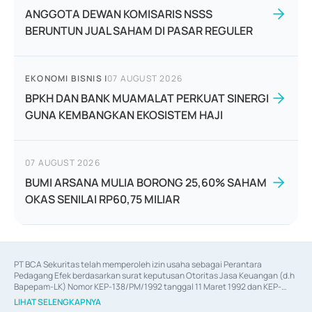
ANGGOTA DEWAN KOMISARIS NSSS
BERUNTUN JUAL SAHAM DI PASAR REGULER
EKONOMI BISNIS
|
07 AUGUST 2026
BPKH DAN BANK MUAMALAT PERKUAT SINERGI
GUNA KEMBANGKAN EKOSISTEM HAJI
07 AUGUST 2026
BUMI ARSANA MULIA BORONG 25,60% SAHAM
OKAS SENILAI RP60,75 MILIAR
PT BCA Sekuritas telah memperoleh izin usaha sebagai Perantara 
Pedagang Efek berdasarkan surat keputusan Otoritas Jasa Keuangan (d.h 
Bapepam-LK) Nomor KEP-138/PM/1992 tanggal 11 Maret 1992 dan KEP-
06/D.04/2014 tanggal 28 Februari 2014, izin usaha sebagai Penjamin Emisi 
LIHAT SELENGKAPNYA
Efek berdasarkan surat keputusan Otoritas Jasa Keuangan Nomor KEP-