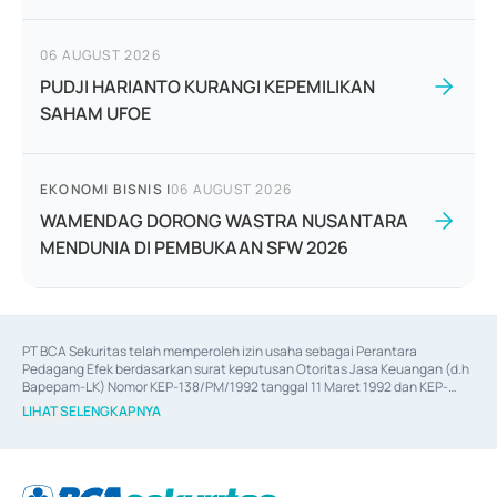
06 AUGUST 2026
PUDJI HARIANTO KURANGI KEPEMILIKAN
SAHAM UFOE
EKONOMI BISNIS
|
06 AUGUST 2026
WAMENDAG DORONG WASTRA NUSANTARA
MENDUNIA DI PEMBUKAAN SFW 2026
PT BCA Sekuritas telah memperoleh izin usaha sebagai Perantara 
Pedagang Efek berdasarkan surat keputusan Otoritas Jasa Keuangan (d.h 
Bapepam-LK) Nomor KEP-138/PM/1992 tanggal 11 Maret 1992 dan KEP-
06/D.04/2014 tanggal 28 Februari 2014, izin usaha sebagai Penjamin Emisi 
LIHAT SELENGKAPNYA
Efek berdasarkan surat keputusan Otoritas Jasa Keuangan Nomor KEP-
12/PM/PEE/1997 tanggal 24 September 1997 dan KEP-07/D.04/2014 
tanggal 28 Februari 2014, izin usaha sebagai penyedia Jasa Konsultasi 
(
Advisory
) atas kegiatan merger, akuisisi, divestasi, dan 
join venture
berdasarkan surat keputusan Otoritas Jasa Keuangan Nomor S-