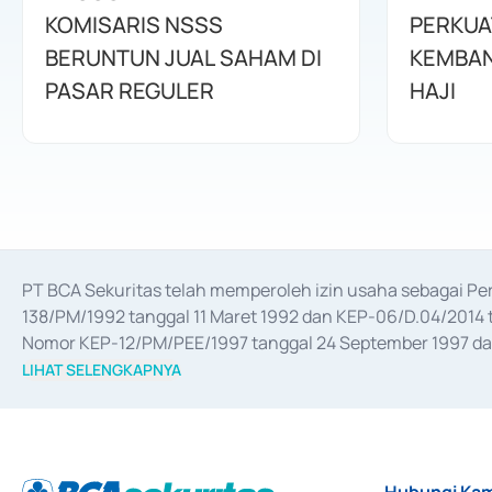
KOMISARIS NSSS
PERKUA
BERUNTUN JUAL SAHAM DI
KEMBAN
PASAR REGULER
HAJI
PT BCA Sekuritas telah memperoleh izin usaha sebagai P
138/PM/1992 tanggal 11 Maret 1992 dan KEP-06/D.04/2014 t
Nomor KEP-12/PM/PEE/1997 tanggal 24 September 1997 dan 
merger, akuisisi, divestasi, dan 
join venture
 berdasarkan su
LIHAT SELENGKAPNYA
dari Bank Indonesia antara lain sebagai Perantara Pelaksan
Bank Indonesia sebagai Lembaga Pendukung Penerbitan, Tr
tahun 2018.