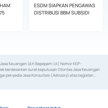
AHAM
ESDM SIAPKAN PENGAWAS
75
DISTRIBUSI BBM SUBSIDI
as Jasa Keuangan (d.h Bapepam-LK) Nomor KEP-
fek berdasarkan surat keputusan Otoritas Jasa Keuangan 
ai penyedia Jasa Konsultasi (
Advisory
) atas kegiatan 
anggal 3 Februari 2017, dan beberapa izin usaha lainnya 
iterbitkan pada tahun 2017 dan izin usaha lainnya dari 
at Berharga Komersial yang izinnya diterbitkan pada 