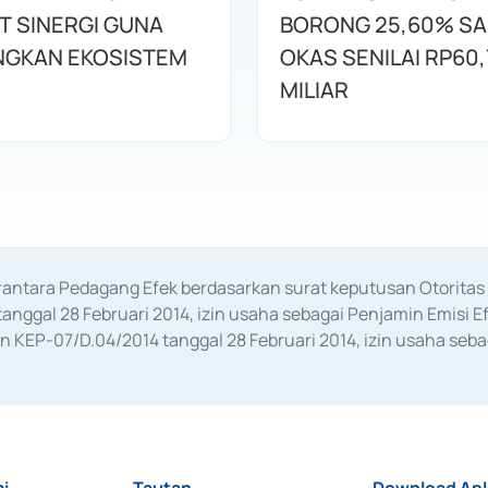
T SINERGI GUNA
BORONG 25,60% S
GKAN EKOSISTEM
OKAS SENILAI RP60,
MILIAR
erantara Pedagang Efek berdasarkan surat keputusan Otorit
anggal 28 Februari 2014, izin usaha sebagai Penjamin Emisi E
KEP-07/D.04/2014 tanggal 28 Februari 2014, izin usaha sebag
rat keputusan Otoritas Jasa Keuangan Nomor S-67/PM.21/2017 t
aan Transaksi Sertifikat Deposito di Pasar Uang yang izinnya d
ansaksi, serta Penatausahaan dan Penyelesaian Transaksi Sur