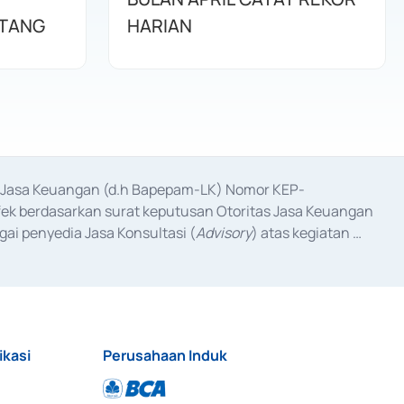
TANG
HARIAN
as Jasa Keuangan (d.h Bapepam-LK) Nomor KEP-
fek berdasarkan surat keputusan Otoritas Jasa Keuangan 
ai penyedia Jasa Konsultasi (
Advisory
) atas kegiatan 
anggal 3 Februari 2017, dan beberapa izin usaha lainnya 
iterbitkan pada tahun 2017 dan izin usaha lainnya dari 
at Berharga Komersial yang izinnya diterbitkan pada 
ikasi
Perusahaan Induk