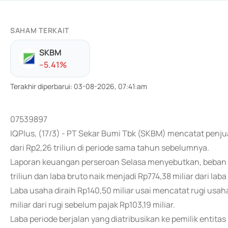
SAHAM TERKAIT
SKBM
-
-5.41
%
Terakhir diperbarui
:
03-08-2026, 07:41:am
07539897
IQPlus, (17/3) - PT Sekar Bumi Tbk (SKBM) mencatat penjua
dari Rp2,26 triliun di periode sama tahun sebelumnya.
Laporan keuangan perseroan Selasa menyebutkan, beban pok
triliun dan laba bruto naik menjadi Rp774,38 miliar dari laba
Laba usaha diraih Rp140,50 miliar usai mencatat rugi usaha
miliar dari rugi sebelum pajak Rp103,19 miliar.
Laba periode berjalan yang diatribusikan ke pemilik entitas