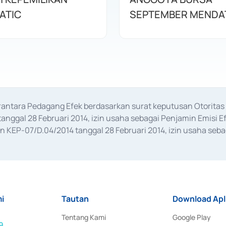
ATIC
SEPTEMBER MENDA
erantara Pedagang Efek berdasarkan surat keputusan Otorit
anggal 28 Februari 2014, izin usaha sebagai Penjamin Emisi E
KEP-07/D.04/2014 tanggal 28 Februari 2014, izin usaha sebag
rat keputusan Otoritas Jasa Keuangan Nomor S-67/PM.21/2017 t
aan Transaksi Sertifikat Deposito di Pasar Uang yang izinnya d
ansaksi, serta Penatausahaan dan Penyelesaian Transaksi Sur
i
Tautan
Download Apl
Tentang Kami
Google Play
9