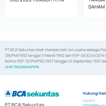
SAHAM 
PT BCA Sekuritas telah memperoleh izin usaha sebagai P
138/PM/1992 tanggal 11 Maret 1992 dan KEP-06/D.04/2014 t
Nomor KEP-12/PM/PEE/1997 tanggal 24 September 1997 dan 
merger, akuisisi, divestasi, dan 
join venture
 berdasarkan su
LIHAT SELENGKAPNYA
dari Bank Indonesia antara lain sebagai Perantara Pelaksan
Bank Indonesia sebagai Lembaga Pendukung Penerbitan, Tr
tahun 2018.
Hubungi Kam
Halo BCA
PT BCA Sekuritas
1500888 ext 