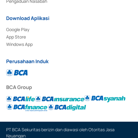
Pengaduan Nasabah
Download Aplikasi
Google Play
App Store
Windows App
Perusahaan Induk
BCA Group
PT BCA Sekuritas berizin dan diawasi oleh Otoritas Jasa
Keuangan