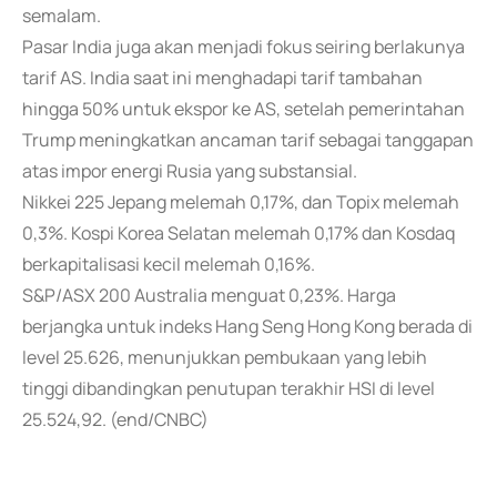
semalam.
Pasar India juga akan menjadi fokus seiring berlakunya
tarif AS. India saat ini menghadapi tarif tambahan
hingga 50% untuk ekspor ke AS, setelah pemerintahan
Trump meningkatkan ancaman tarif sebagai tanggapan
atas impor energi Rusia yang substansial.
Nikkei 225 Jepang melemah 0,17%, dan Topix melemah
0,3%. Kospi Korea Selatan melemah 0,17% dan Kosdaq
berkapitalisasi kecil melemah 0,16%.
S&P/ASX 200 Australia menguat 0,23%. Harga
berjangka untuk indeks Hang Seng Hong Kong berada di
level 25.626, menunjukkan pembukaan yang lebih
tinggi dibandingkan penutupan terakhir HSI di level
25.524,92. (end/CNBC)