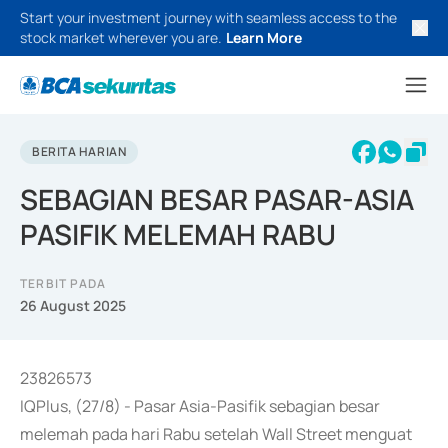
Start your investment journey with seamless access to the
stock market wherever you are.
Learn More
BERITA HARIAN
SEBAGIAN BESAR PASAR-ASIA
PASIFIK MELEMAH RABU
TERBIT PADA
26 August 2025
23826573
IQPlus, (27/8) - Pasar Asia-Pasifik sebagian besar
melemah pada hari Rabu setelah Wall Street menguat