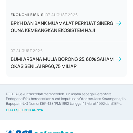
EKONOMI BISNIS
|
07 AUGUST 2026
BPKH DAN BANK MUAMALAT PERKUAT SINERGI
GUNA KEMBANGKAN EKOSISTEM HAJI
07 AUGUST 2026
BUMI ARSANA MULIA BORONG 25,60% SAHAM
OKAS SENILAI RP60,75 MILIAR
PT BCA Sekuritas telah memperoleh izin usaha sebagai Perantara 
Pedagang Efek berdasarkan surat keputusan Otoritas Jasa Keuangan (d.h 
Bapepam-LK) Nomor KEP-138/PM/1992 tanggal 11 Maret 1992 dan KEP-
06/D.04/2014 tanggal 28 Februari 2014, izin usaha sebagai Penjamin Emisi 
LIHAT SELENGKAPNYA
Efek berdasarkan surat keputusan Otoritas Jasa Keuangan Nomor KEP-
12/PM/PEE/1997 tanggal 24 September 1997 dan KEP-07/D.04/2014 
tanggal 28 Februari 2014, izin usaha sebagai penyedia Jasa Konsultasi 
(
Advisory
) atas kegiatan merger, akuisisi, divestasi, dan 
join venture
berdasarkan surat keputusan Otoritas Jasa Keuangan Nomor S-