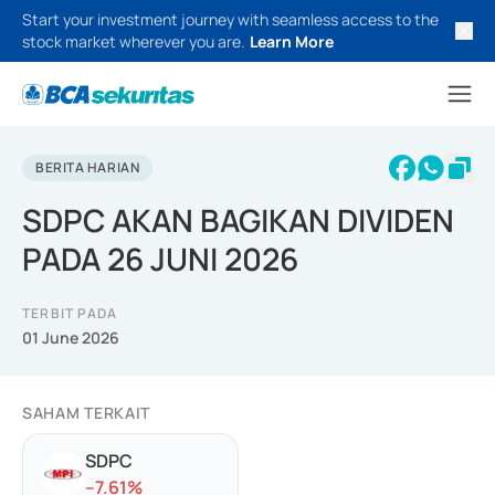
Start your investment journey with seamless access to the
stock market wherever you are.
Learn More
BERITA HARIAN
SDPC AKAN BAGIKAN DIVIDEN
PADA 26 JUNI 2026
TERBIT PADA
01 June 2026
SAHAM TERKAIT
SDPC
-
-7.61
%