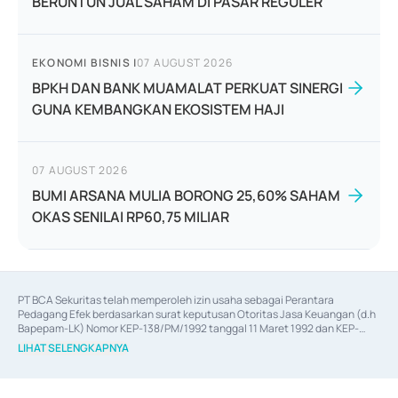
BERUNTUN JUAL SAHAM DI PASAR REGULER
EKONOMI BISNIS
|
07 AUGUST 2026
BPKH DAN BANK MUAMALAT PERKUAT SINERGI
GUNA KEMBANGKAN EKOSISTEM HAJI
07 AUGUST 2026
BUMI ARSANA MULIA BORONG 25,60% SAHAM
OKAS SENILAI RP60,75 MILIAR
PT BCA Sekuritas telah memperoleh izin usaha sebagai Perantara 
Pedagang Efek berdasarkan surat keputusan Otoritas Jasa Keuangan (d.h 
Bapepam-LK) Nomor KEP-138/PM/1992 tanggal 11 Maret 1992 dan KEP-
06/D.04/2014 tanggal 28 Februari 2014, izin usaha sebagai Penjamin Emisi 
LIHAT SELENGKAPNYA
Efek berdasarkan surat keputusan Otoritas Jasa Keuangan Nomor KEP-
12/PM/PEE/1997 tanggal 24 September 1997 dan KEP-07/D.04/2014 
tanggal 28 Februari 2014, izin usaha sebagai penyedia Jasa Konsultasi 