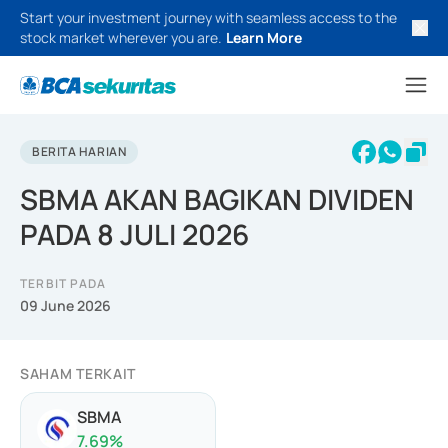
Start your investment journey with seamless access to the
stock market wherever you are.
Learn More
BERITA HARIAN
SBMA AKAN BAGIKAN DIVIDEN
PADA 8 JULI 2026
TERBIT PADA
09 June 2026
SAHAM TERKAIT
SBMA
7.69
%