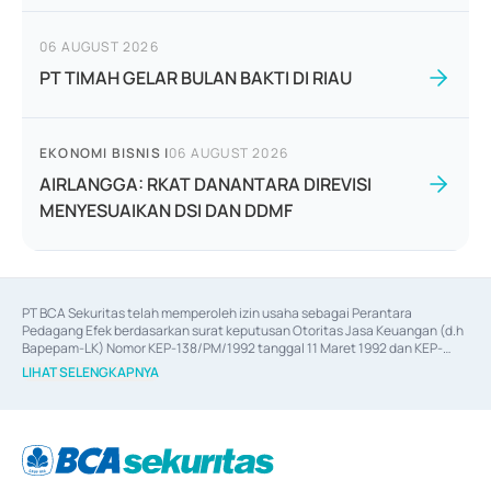
06 AUGUST 2026
PT TIMAH GELAR BULAN BAKTI DI RIAU
EKONOMI BISNIS
|
06 AUGUST 2026
AIRLANGGA: RKAT DANANTARA DIREVISI
MENYESUAIKAN DSI DAN DDMF
PT BCA Sekuritas telah memperoleh izin usaha sebagai Perantara 
Pedagang Efek berdasarkan surat keputusan Otoritas Jasa Keuangan (d.h 
Bapepam-LK) Nomor KEP-138/PM/1992 tanggal 11 Maret 1992 dan KEP-
06/D.04/2014 tanggal 28 Februari 2014, izin usaha sebagai Penjamin Emisi 
LIHAT SELENGKAPNYA
Efek berdasarkan surat keputusan Otoritas Jasa Keuangan Nomor KEP-
12/PM/PEE/1997 tanggal 24 September 1997 dan KEP-07/D.04/2014 
tanggal 28 Februari 2014, izin usaha sebagai penyedia Jasa Konsultasi 
(
Advisory
) atas kegiatan merger, akuisisi, divestasi, dan 
join venture
berdasarkan surat keputusan Otoritas Jasa Keuangan Nomor S-
67/PM.21/2017 tanggal 3 Februari 2017, dan beberapa izin usaha lainnya 
dari Bank Indonesia antara lain sebagai Perantara Pelaksanaan Transaksi 