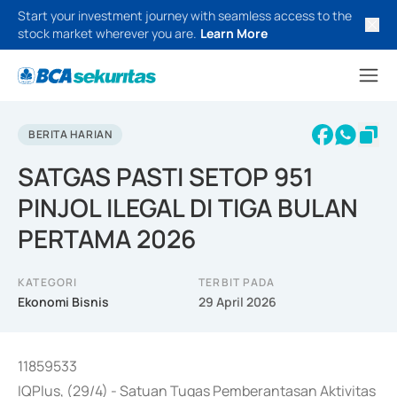
Start your investment journey with seamless access to the
stock market wherever you are.
Learn More
BERITA HARIAN
SATGAS PASTI SETOP 951
PINJOL ILEGAL DI TIGA BULAN
PERTAMA 2026
KATEGORI
TERBIT PADA
Ekonomi Bisnis
29 April 2026
11859533
IQPlus, (29/4) - Satuan Tugas Pemberantasan Aktivitas