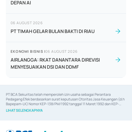
DEPAN AI
06 AUGUST 2026
PT TIMAH GELAR BULAN BAKTI DI RIAU
EKONOMI BISNIS
|
06 AUGUST 2026
AIRLANGGA: RKAT DANANTARA DIREVISI
MENYESUAIKAN DSI DAN DDMF
PT BCA Sekuritas telah memperoleh izin usaha sebagai Perantara 
Pedagang Efek berdasarkan surat keputusan Otoritas Jasa Keuangan (d.h 
Bapepam-LK) Nomor KEP-138/PM/1992 tanggal 11 Maret 1992 dan KEP-
06/D.04/2014 tanggal 28 Februari 2014, izin usaha sebagai Penjamin Emisi 
LIHAT SELENGKAPNYA
Efek berdasarkan surat keputusan Otoritas Jasa Keuangan Nomor KEP-
12/PM/PEE/1997 tanggal 24 September 1997 dan KEP-07/D.04/2014 
tanggal 28 Februari 2014, izin usaha sebagai penyedia Jasa Konsultasi 
(
Advisory
) atas kegiatan merger, akuisisi, divestasi, dan 
join venture