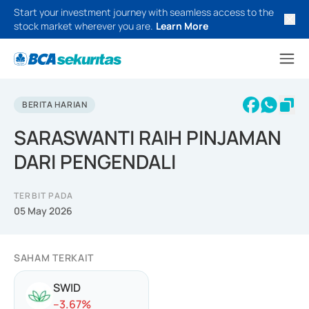
Start your investment journey with seamless access to the
stock market wherever you are.
Learn More
BERITA HARIAN
SARASWANTI RAIH PINJAMAN
DARI PENGENDALI
TERBIT PADA
05 May 2026
SAHAM TERKAIT
SWID
-
-3.67
%