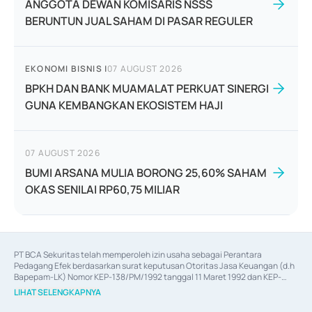
ANGGOTA DEWAN KOMISARIS NSSS
BERUNTUN JUAL SAHAM DI PASAR REGULER
EKONOMI BISNIS
|
07 AUGUST 2026
BPKH DAN BANK MUAMALAT PERKUAT SINERGI
GUNA KEMBANGKAN EKOSISTEM HAJI
07 AUGUST 2026
BUMI ARSANA MULIA BORONG 25,60% SAHAM
OKAS SENILAI RP60,75 MILIAR
PT BCA Sekuritas telah memperoleh izin usaha sebagai Perantara 
Pedagang Efek berdasarkan surat keputusan Otoritas Jasa Keuangan (d.h 
Bapepam-LK) Nomor KEP-138/PM/1992 tanggal 11 Maret 1992 dan KEP-
06/D.04/2014 tanggal 28 Februari 2014, izin usaha sebagai Penjamin Emisi 
LIHAT SELENGKAPNYA
Efek berdasarkan surat keputusan Otoritas Jasa Keuangan Nomor KEP-
12/PM/PEE/1997 tanggal 24 September 1997 dan KEP-07/D.04/2014 