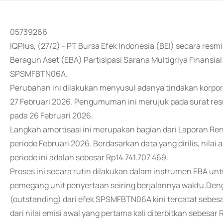
05739266
IQPlus, (27/2) - PT Bursa Efek Indonesia (BEI) secara r
Beragun Aset (EBA) Partisipasi Sarana Multigriya Finansia
SPSMFBTN06A.
Perubahan ini dilakukan menyusul adanya tindakan korpora
27 Februari 2026. Pengumuman ini merujuk pada surat res
pada 26 Februari 2026.
Langkah amortisasi ini merupakan bagian dari Laporan R
periode Februari 2026. Berdasarkan data yang dirilis, nilai
periode ini adalah sebesar Rp14.741.707.469.
Proses ini secara rutin dilakukan dalam instrumen EBA un
pemegang unit penyertaan seiring berjalannya waktu.Dengan
(outstanding) dari efek SPSMFBTN06A kini tercatat sebe
dari nilai emisi awal yang pertama kali diterbitkan sebesa