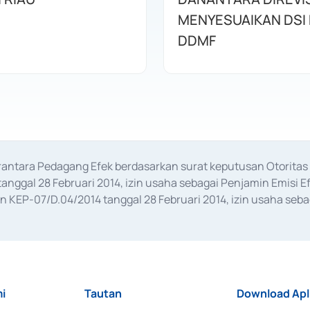
MENYESUAIKAN DSI
DDMF
erantara Pedagang Efek berdasarkan surat keputusan Otorit
anggal 28 Februari 2014, izin usaha sebagai Penjamin Emisi E
KEP-07/D.04/2014 tanggal 28 Februari 2014, izin usaha sebag
rat keputusan Otoritas Jasa Keuangan Nomor S-67/PM.21/2017 t
aan Transaksi Sertifikat Deposito di Pasar Uang yang izinnya d
ansaksi, serta Penatausahaan dan Penyelesaian Transaksi Sur
i
Tautan
Download Apl