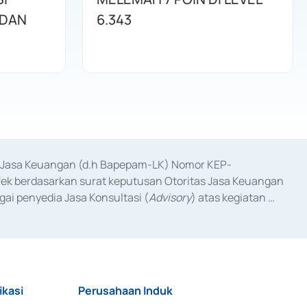
 DAN
6.343
as Jasa Keuangan (d.h Bapepam-LK) Nomor KEP-
fek berdasarkan surat keputusan Otoritas Jasa Keuangan 
ai penyedia Jasa Konsultasi (
Advisory
) atas kegiatan 
anggal 3 Februari 2017, dan beberapa izin usaha lainnya 
iterbitkan pada tahun 2017 dan izin usaha lainnya dari 
at Berharga Komersial yang izinnya diterbitkan pada 
ikasi
Perusahaan Induk