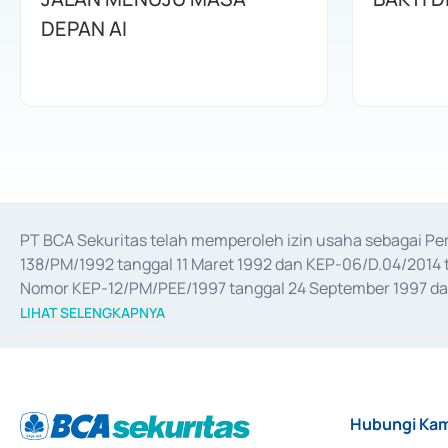
DEPAN AI
PT BCA Sekuritas telah memperoleh izin usaha sebagai P
138/PM/1992 tanggal 11 Maret 1992 dan KEP-06/D.04/2014 t
Nomor KEP-12/PM/PEE/1997 tanggal 24 September 1997 dan 
merger, akuisisi, divestasi, dan 
join venture
 berdasarkan su
LIHAT SELENGKAPNYA
dari Bank Indonesia antara lain sebagai Perantara Pelaksan
Bank Indonesia sebagai Lembaga Pendukung Penerbitan, Tr
tahun 2018.
Hubungi Kam