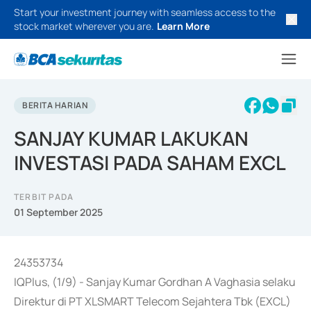
Start your investment journey with seamless access to the
stock market wherever you are.
Learn More
BERITA HARIAN
SANJAY KUMAR LAKUKAN
INVESTASI PADA SAHAM EXCL
TERBIT PADA
01 September 2025
24353734
IQPlus, (1/9) - Sanjay Kumar Gordhan A Vaghasia selaku
Direktur di PT XLSMART Telecom Sejahtera Tbk (EXCL)