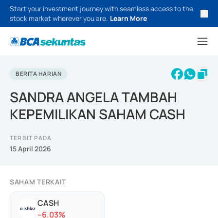
Start your investment journey with seamless access to the
stock market wherever you are.
Learn More
BERITA HARIAN
SANDRA ANGELA TAMBAH
KEPEMILIKAN SAHAM CASH
TERBIT PADA
15 April 2026
SAHAM TERKAIT
CASH
-
-6.03
%