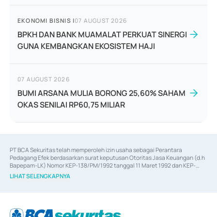
EKONOMI BISNIS
|
07 AUGUST 2026
BPKH DAN BANK MUAMALAT PERKUAT SINERGI
GUNA KEMBANGKAN EKOSISTEM HAJI
07 AUGUST 2026
BUMI ARSANA MULIA BORONG 25,60% SAHAM
OKAS SENILAI RP60,75 MILIAR
PT BCA Sekuritas telah memperoleh izin usaha sebagai Perantara 
Pedagang Efek berdasarkan surat keputusan Otoritas Jasa Keuangan (d.h 
Bapepam-LK) Nomor KEP-138/PM/1992 tanggal 11 Maret 1992 dan KEP-
06/D.04/2014 tanggal 28 Februari 2014, izin usaha sebagai Penjamin Emisi 
LIHAT SELENGKAPNYA
Efek berdasarkan surat keputusan Otoritas Jasa Keuangan Nomor KEP-
12/PM/PEE/1997 tanggal 24 September 1997 dan KEP-07/D.04/2014 
tanggal 28 Februari 2014, izin usaha sebagai penyedia Jasa Konsultasi 
(
Advisory
) atas kegiatan merger, akuisisi, divestasi, dan 
join venture
berdasarkan surat keputusan Otoritas Jasa Keuangan Nomor S-