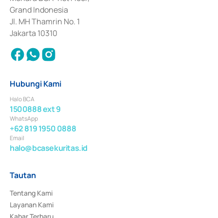
Surat Berharga Komersial yang izinnya diterbitkan pada tahun 2018.
Grand Indonesia
Jl. MH Thamrin No. 1
Jakarta 10310
Hubungi Kami
Halo BCA
1500888 ext 9
WhatsApp
+62 819 1950 0888
Email
halo@bcasekuritas.id
Tautan
Tentang Kami
Layanan Kami
Kabar Terbaru