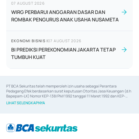
07 AUGUST 2026
WIRG PERBARUI ANGGARAN DASAR DAN
ROMBAK PENGURUS ANAK USAHA NUSAMETA
EKONOMI BISNIS
|
07 AUGUST 2026
BI PREDIKSI PEREKONOMIAN JAKARTA TETAP
TUMBUH KUAT
PT BCA Sekuritas telah memperoleh izin usaha sebagai Perantara 
Pedagang Efek berdasarkan surat keputusan Otoritas Jasa Keuangan (d.h 
Bapepam-LK) Nomor KEP-138/PM/1992 tanggal 11 Maret 1992 dan KEP-
06/D.04/2014 tanggal 28 Februari 2014, izin usaha sebagai Penjamin Emisi 
LIHAT SELENGKAPNYA
Efek berdasarkan surat keputusan Otoritas Jasa Keuangan Nomor KEP-
12/PM/PEE/1997 tanggal 24 September 1997 dan KEP-07/D.04/2014 
tanggal 28 Februari 2014, izin usaha sebagai penyedia Jasa Konsultasi 
(
Advisory
) atas kegiatan merger, akuisisi, divestasi, dan 
join venture
berdasarkan surat keputusan Otoritas Jasa Keuangan Nomor S-
67/PM.21/2017 tanggal 3 Februari 2017, dan beberapa izin usaha lainnya 
dari Bank Indonesia antara lain sebagai Perantara Pelaksanaan Transaksi 