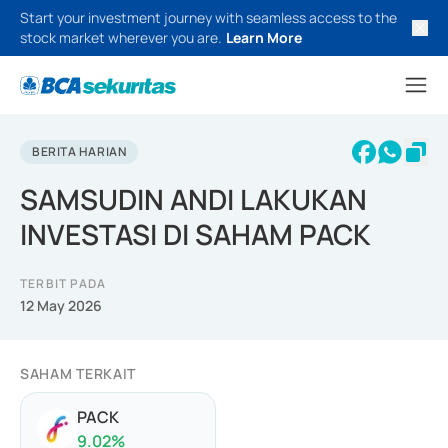
Start your investment journey with seamless access to the
stock market wherever you are.
Learn More
BERITA HARIAN
SAMSUDIN ANDI LAKUKAN
INVESTASI DI SAHAM PACK
TERBIT PADA
12 May 2026
SAHAM TERKAIT
PACK
9.02
%