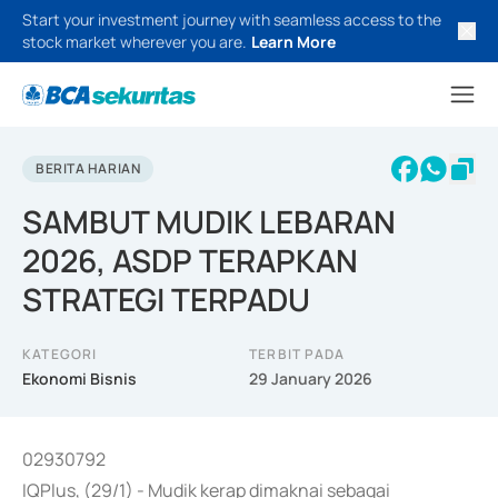
Start your investment journey with seamless access to the
stock market wherever you are.
Learn More
BERITA HARIAN
SAMBUT MUDIK LEBARAN
2026, ASDP TERAPKAN
STRATEGI TERPADU
KATEGORI
TERBIT PADA
Ekonomi Bisnis
29 January 2026
02930792
IQPlus, (29/1) - Mudik kerap dimaknai sebagai