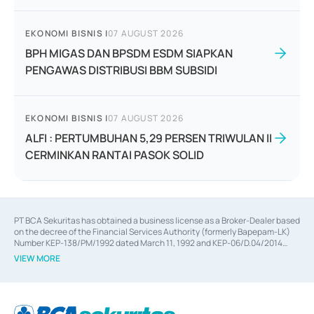
EKONOMI BISNIS
|
07 AUGUST 2026
BPH MIGAS DAN BPSDM ESDM SIAPKAN
PENGAWAS DISTRIBUSI BBM SUBSIDI
EKONOMI BISNIS
|
07 AUGUST 2026
ALFI : PERTUMBUHAN 5,29 PERSEN TRIWULAN II
CERMINKAN RANTAI PASOK SOLID
PT BCA Sekuritas has obtained a business license as a Broker-Dealer based
on the decree of the Financial Services Authority (formerly Bapepam-LK)
Number KEP-138/PM/1992 dated March 11, 1992 and KEP-06/D.04/2014
dated February 28, 2014, a business license as an Underwriter based on the
VIEW MORE
decree of the Financial Services Authority Number KEP-12/PM/PEE/1997
dated September 24, 1997 and KEP-07/D.04/2014 dated February 28, 2014,
a business license as a provider of Advisory Services on mergers,
acquisitions, divestments, and joint ventures based on the decree of the
Financial Services Authority Number S-67/PM.21/2014 dated February 28,