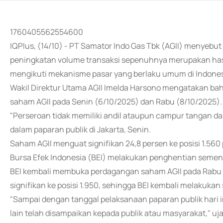
1760405562554600
IQPlus, (14/10) - PT Samator Indo Gas Tbk (AGII) menyebu
peningkatan volume transaksi sepenuhnya merupakan hasil 
mengikuti mekanisme pasar yang berlaku umum di Indones
Wakil Direktur Utama AGII Imelda Harsono mengatakan bahwa
saham AGII pada Senin (6/10/2025) dan Rabu (8/10/2025).
"Perseroan tidak memiliki andil ataupun campur tangan d
dalam paparan publik di Jakarta, Senin.
Saham AGII menguat signifikan 24,8 persen ke posisi 1.5
Bursa Efek Indonesia (BEI) melakukan penghentian semen
BEI kembali membuka perdagangan saham AGII pada Rabu 
signifikan ke posisi 1.950, sehingga BEI kembali melakuka
"Sampai dengan tanggal pelaksanaan paparan publik hari ini
lain telah disampaikan kepada publik atau masyarakat," uj