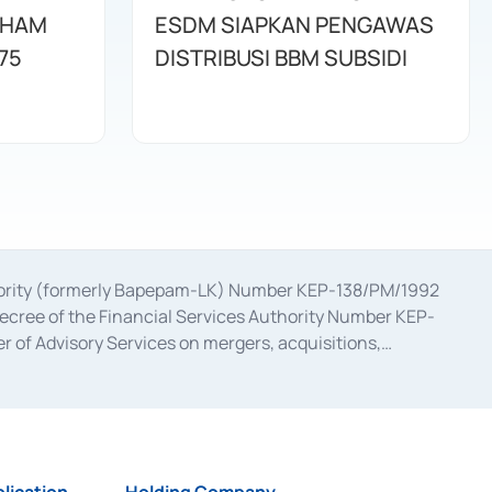
AHAM
ESDM SIAPKAN PENGAWAS
75
DISTRIBUSI BBM SUBSIDI
uthority (formerly Bapepam-LK) Number KEP-138/PM/1992
decree of the Financial Services Authority Number KEP-
 of Advisory Services on mergers, acquisitions,
bruary 28, 2014, a business license as a provider of
ial Services Authority Number S-67/PM.21/2017 dated
ementation of Certificate of Deposit Transactions in the
ion for the Issuance, Transaction, and Administration and