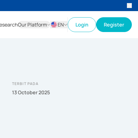
esearch
Our Platform
EN
Login
Register
ID
EN
TERBIT PADA
13 October 2025