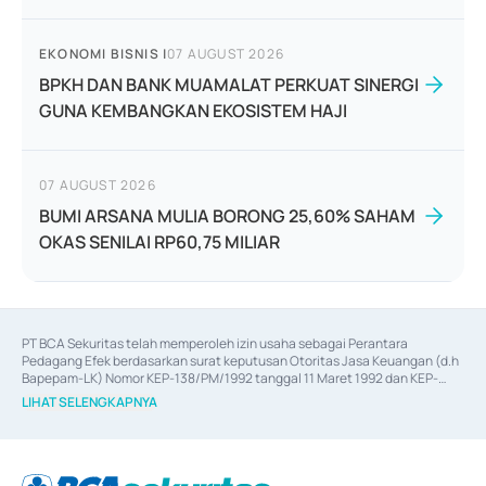
EKONOMI BISNIS
|
07 AUGUST 2026
BPKH DAN BANK MUAMALAT PERKUAT SINERGI
GUNA KEMBANGKAN EKOSISTEM HAJI
07 AUGUST 2026
BUMI ARSANA MULIA BORONG 25,60% SAHAM
OKAS SENILAI RP60,75 MILIAR
PT BCA Sekuritas telah memperoleh izin usaha sebagai Perantara 
Pedagang Efek berdasarkan surat keputusan Otoritas Jasa Keuangan (d.h 
Bapepam-LK) Nomor KEP-138/PM/1992 tanggal 11 Maret 1992 dan KEP-
06/D.04/2014 tanggal 28 Februari 2014, izin usaha sebagai Penjamin Emisi 
LIHAT SELENGKAPNYA
Efek berdasarkan surat keputusan Otoritas Jasa Keuangan Nomor KEP-
12/PM/PEE/1997 tanggal 24 September 1997 dan KEP-07/D.04/2014 
tanggal 28 Februari 2014, izin usaha sebagai penyedia Jasa Konsultasi 
(
Advisory
) atas kegiatan merger, akuisisi, divestasi, dan 
join venture
berdasarkan surat keputusan Otoritas Jasa Keuangan Nomor S-