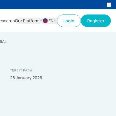
esearch
Our Platform
EN
Login
Register
ID
EN
RIAL
TERBIT PADA
28 January 2026