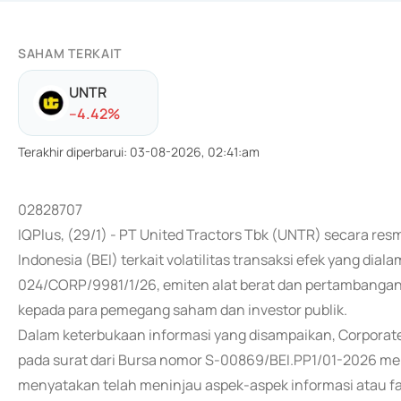
SAHAM TERKAIT
UNTR
-
-4.42
%
Terakhir diperbarui
:
03-08-2026, 02:41:am
02828707
IQPlus, (29/1) - PT United Tractors Tbk (UNTR) secara re
Indonesia (BEI) terkait volatilitas transaksi efek yang dia
024/CORP/9981/1/26, emiten alat berat dan pertambangan 
kepada para pemegang saham dan investor publik.
Dalam keterbukaan informasi yang disampaikan, Corporate 
pada surat dari Bursa nomor S-00869/BEI.PP1/01-2026 men
menyatakan telah meninjau aspek-aspek informasi atau fa