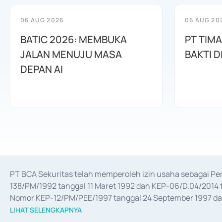
06 AUG 2026
06 AUG 20
BATIC 2026: MEMBUKA
PT TIM
JALAN MENUJU MASA
BAKTI D
DEPAN AI
PT BCA Sekuritas telah memperoleh izin usaha sebagai P
138/PM/1992 tanggal 11 Maret 1992 dan KEP-06/D.04/2014 t
Nomor KEP-12/PM/PEE/1997 tanggal 24 September 1997 dan 
merger, akuisisi, divestasi, dan 
join venture
 berdasarkan su
LIHAT SELENGKAPNYA
dari Bank Indonesia antara lain sebagai Perantara Pelaksan