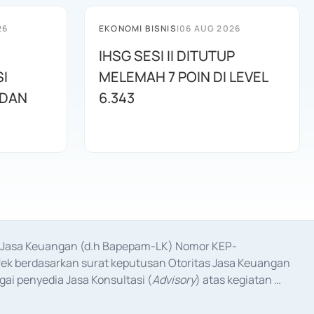
26
EKONOMI BISNIS
|
06 AUG 2026
IHSG SESI II DITUTUP
I
MELEMAH 7 POIN DI LEVEL
 DAN
6.343
as Jasa Keuangan (d.h Bapepam-LK) Nomor KEP-
fek berdasarkan surat keputusan Otoritas Jasa Keuangan 
ai penyedia Jasa Konsultasi (
Advisory
) atas kegiatan 
anggal 3 Februari 2017, dan beberapa izin usaha lainnya 
iterbitkan pada tahun 2017 dan izin usaha lainnya dari 