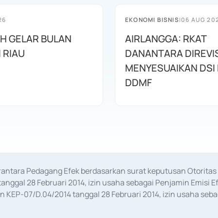
26
EKONOMI BISNIS
|
06 AUG 20
AH GELAR BULAN
AIRLANGGA: RKAT
I RIAU
DANANTARA DIREVIS
MENYESUAIKAN DSI
DDMF
erantara Pedagang Efek berdasarkan surat keputusan Otorit
anggal 28 Februari 2014, izin usaha sebagai Penjamin Emisi E
KEP-07/D.04/2014 tanggal 28 Februari 2014, izin usaha sebag
rat keputusan Otoritas Jasa Keuangan Nomor S-67/PM.21/2017 t
aan Transaksi Sertifikat Deposito di Pasar Uang yang izinnya d