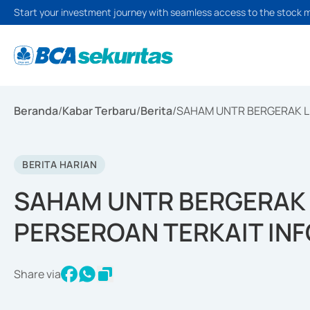
Start your investment journey with seamless access to the stock 
Beranda
/
Kabar Terbaru
/
Berita
/
SAHAM UNTR BERGERAK LI
BERITA HARIAN
SAHAM UNTR BERGERAK L
PERSEROAN TERKAIT IN
Share via