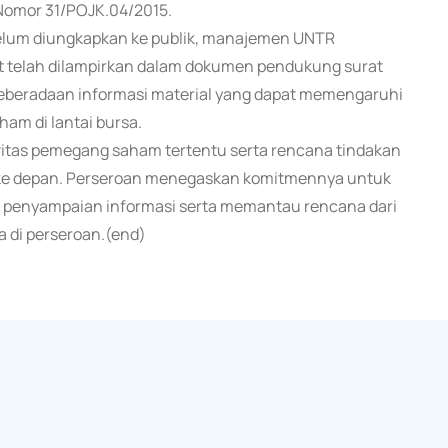
 Nomor 31/POJK.04/2015.
 belum diungkapkan ke publik, manajemen UNTR
t telah dilampirkan dalam dokumen pendukung surat
keberadaan informasi material yang dapat memengaruhi
am di lantai bursa.
vitas pemegang saham tertentu serta rencana tindakan
an ke depan. Perseroan menegaskan komitmennya untuk
n penyampaian informasi serta memantau rencana dari
 di perseroan.(end)