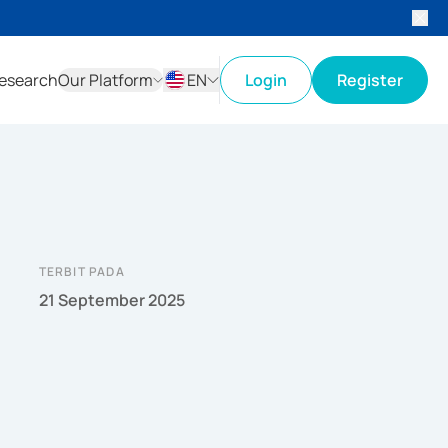
esearch
Our Platform
EN
Login
Register
ID
EN
TERBIT PADA
21 September 2025