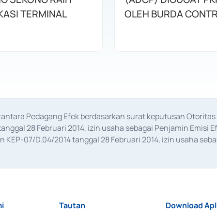
KASI TERMINAL
OLEH BURDA CONT
erantara Pedagang Efek berdasarkan surat keputusan Otorit
anggal 28 Februari 2014, izin usaha sebagai Penjamin Emisi E
KEP-07/D.04/2014 tanggal 28 Februari 2014, izin usaha sebag
rat keputusan Otoritas Jasa Keuangan Nomor S-67/PM.21/2017 t
aan Transaksi Sertifikat Deposito di Pasar Uang yang izinnya d
ansaksi, serta Penatausahaan dan Penyelesaian Transaksi Sur
i
Tautan
Download Apl