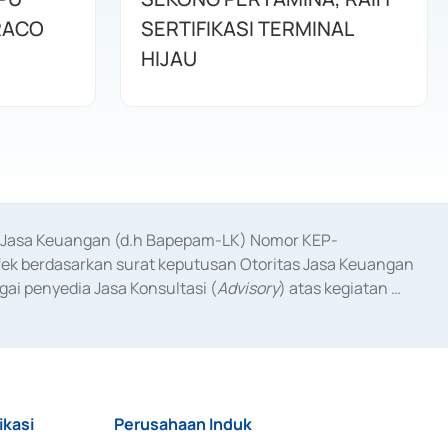
RACO
SERTIFIKASI TERMINAL
HIJAU
as Jasa Keuangan (d.h Bapepam-LK) Nomor KEP-
fek berdasarkan surat keputusan Otoritas Jasa Keuangan 
ai penyedia Jasa Konsultasi (
Advisory
) atas kegiatan 
anggal 3 Februari 2017, dan beberapa izin usaha lainnya 
iterbitkan pada tahun 2017 dan izin usaha lainnya dari 
at Berharga Komersial yang izinnya diterbitkan pada 
ikasi
Perusahaan Induk