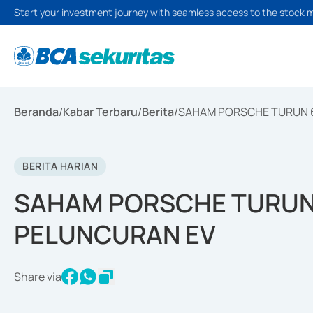
Start your investment journey with seamless access to the stock 
Beranda
/
Kabar Terbaru
/
Berita
/
SAHAM PORSCHE TURUN 6
BERITA HARIAN
SAHAM PORSCHE TURUN 
PELUNCURAN EV
Share via