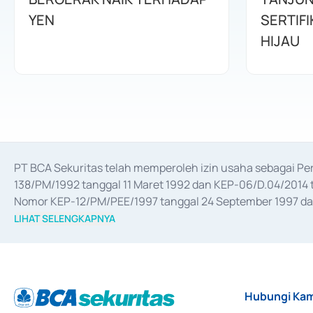
YEN
SERTIFI
HIJAU
PT BCA Sekuritas telah memperoleh izin usaha sebagai P
138/PM/1992 tanggal 11 Maret 1992 dan KEP-06/D.04/2014 t
Nomor KEP-12/PM/PEE/1997 tanggal 24 September 1997 dan 
merger, akuisisi, divestasi, dan 
join venture
 berdasarkan su
LIHAT SELENGKAPNYA
dari Bank Indonesia antara lain sebagai Perantara Pelaksan
Bank Indonesia sebagai Lembaga Pendukung Penerbitan, Tr
tahun 2018.
Hubungi Kam