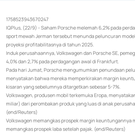
1758523943670247
IQPlus, (22/9) - Saham Porsche melemah 6,2% pada perdag
sport mewah Jerman tersebut menunda peluncuran model
proyeksi profitabilitasnya di tahun 2025.
Induk perusahaannya, Volkswagen dan Porsche SE, pemeg
4,0% dan 2,7% pada perdagangan awal di Frankfurt.
Pada hari Jumat, Porsche mengumumkan penundaan pelunc
menyatakan bahwa mereka memperkirakan margin keuntun
kisaran yang sebelumnya ditargetkan sebesar 5-7%.
Volkswagen, produsen mobil terkemuka Eropa, menyatakan 
miliar) dari perombakan produk yang luas di anak perusa
(end/Reuters)
Volkswagen memangkas prospek margin keuntungannya me
memangkas prospek laba setelah pajak. (end/Reuters)