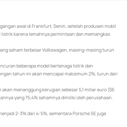
angan awal di Frankfurt, Senin, setelah produsen mobil
 listrik karena lemahnya permintaan dan memangkas
ang saham terbesar Volkswagen, masing-masing turun
uran beberapa model bertenaga listrik dan
gan tahun ini akan mencapai maksimum 2%, turun dari
akan menanggung kerugian sebesar 5,1 miliar euro ($6
haannya yang 75,4% sahamnya dimiliki oleh perusahaan.
njadi 2-3% dari 4-5%, sementara Porsche SE juga