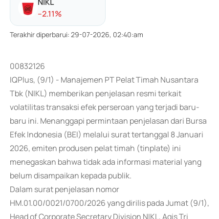
NIKL
-
-2.11
%
Terakhir diperbarui
:
29-07-2026, 02:40:am
00832126
IQPlus, (9/1) - Manajemen PT Pelat Timah Nusantara
Tbk (NIKL) memberikan penjelasan resmi terkait
volatilitas transaksi efek perseroan yang terjadi baru-
baru ini. Menanggapi permintaan penjelasan dari Bursa
Efek Indonesia (BEI) melalui surat tertanggal 8 Januari
2026, emiten produsen pelat timah (tinplate) ini
menegaskan bahwa tidak ada informasi material yang
belum disampaikan kepada publik.
Dalam surat penjelasan nomor
HM.01.00/0021/0700/2026 yang dirilis pada Jumat (9/1),
Head of Corporate Secretary Division NIKL, Agis Tri