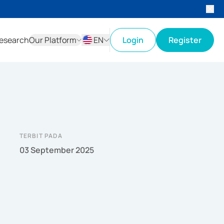
esearch
Our Platform
EN
Login
Register
ID
EN
TERBIT PADA
03 September 2025