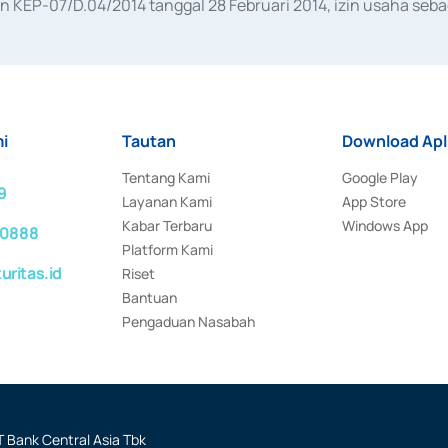
KEP-07/D.04/2014 tanggal 28 Februari 2014, izin usaha sebag
rat keputusan Otoritas Jasa Keuangan Nomor S-67/PM.21/2017 t
aan Transaksi Sertifikat Deposito di Pasar Uang yang izinnya d
ansaksi, serta Penatausahaan dan Penyelesaian Transaksi Sur
i
Tautan
Download Apl
Tentang Kami
Google Play
9
Layanan Kami
App Store
Kabar Terbaru
Windows App
 0888
Platform Kami
ritas.id
Riset
Bantuan
Pengaduan Nasabah
 Bank Central Asia Tbk