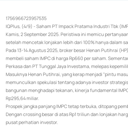
1756966723957535
IQPlus, (4/9) - Saham PT Impack Pratama Industri Tbk (IMPC
Kamis, 2 September 2025. Peristiwa ini memicu pertanyaan
setelah mencetak lonjakan lebih dari 100% hanya dalam sat
Pada 13-14 Agustus 2025, broker besar Henan Putihrai (HP)
membeli saham IMPC di harga Rp660 per saham. Sementar
Perkasa dan PT Tunggal Jaya Investama, melepas kepemilik
Masuknya Henan Putihrai, yang kerap menjadi "pintu masuk
memunculkan spekulasi tentang adanya investor strategis
bangunan menghadapi tekanan, kinerja fundamental IMPC 
Rp295,64 miliar.
Prospek jangka panjang IMPC tetap terbuka, ditopang pe
Dengan crossing besar di atas Rp1 triliun dan lonjakan harg
pusat perhatian investor.