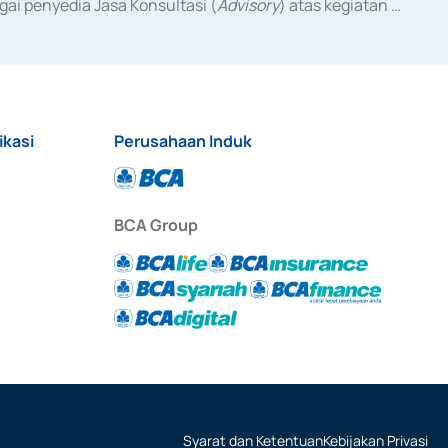
ai penyedia Jasa Konsultasi (
Advisory
) atas kegiatan 
anggal 3 Februari 2017, dan beberapa izin usaha lainnya 
iterbitkan pada tahun 2017 dan izin usaha lainnya dari 
at Berharga Komersial yang izinnya diterbitkan pada 
ikasi
Perusahaan Induk
BCA Group
Syarat dan Ketentuan
Kebijakan Privasi