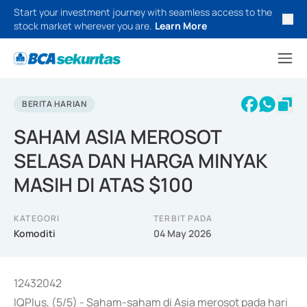
Start your investment journey with seamless access to the
stock market wherever you are.
Learn More
BERITA HARIAN
SAHAM ASIA MEROSOT
SELASA DAN HARGA MINYAK
MASIH DI ATAS $100
KATEGORI
TERBIT PADA
Komoditi
04 May 2026
12432042
IQPlus, (5/5) - Saham-saham di Asia merosot pada hari