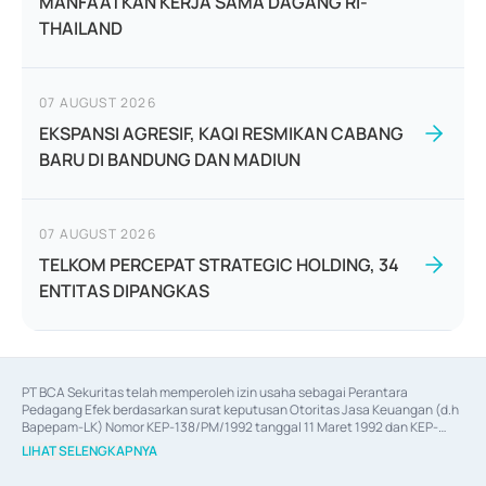
MANFAATKAN KERJA SAMA DAGANG RI-
THAILAND
07 AUGUST 2026
EKSPANSI AGRESIF, KAQI RESMIKAN CABANG
BARU DI BANDUNG DAN MADIUN
07 AUGUST 2026
TELKOM PERCEPAT STRATEGIC HOLDING, 34
ENTITAS DIPANGKAS
PT BCA Sekuritas telah memperoleh izin usaha sebagai Perantara 
Pedagang Efek berdasarkan surat keputusan Otoritas Jasa Keuangan (d.h 
Bapepam-LK) Nomor KEP-138/PM/1992 tanggal 11 Maret 1992 dan KEP-
06/D.04/2014 tanggal 28 Februari 2014, izin usaha sebagai Penjamin Emisi 
LIHAT SELENGKAPNYA
Efek berdasarkan surat keputusan Otoritas Jasa Keuangan Nomor KEP-
12/PM/PEE/1997 tanggal 24 September 1997 dan KEP-07/D.04/2014 