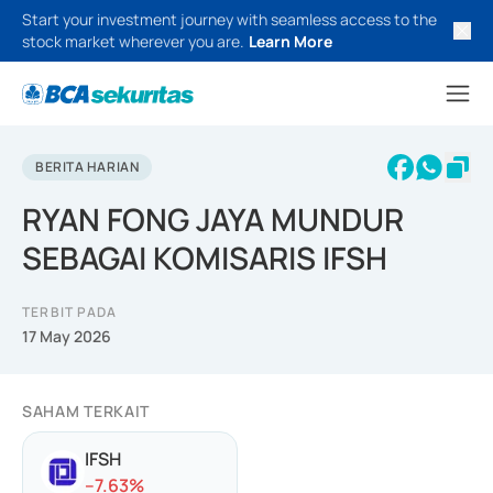
Start your investment journey with seamless access to the
stock market wherever you are.
Learn More
BERITA HARIAN
RYAN FONG JAYA MUNDUR
SEBAGAI KOMISARIS IFSH
TERBIT PADA
17 May 2026
SAHAM TERKAIT
IFSH
-
-7.63
%