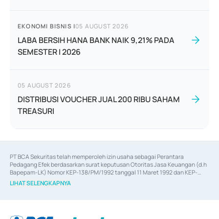
EKONOMI BISNIS
|
05 AUGUST 2026
LABA BERSIH HANA BANK NAIK 9,21% PADA
SEMESTER I 2026
05 AUGUST 2026
DISTRIBUSI VOUCHER JUAL 200 RIBU SAHAM
TREASURI
PT BCA Sekuritas telah memperoleh izin usaha sebagai Perantara 
Pedagang Efek berdasarkan surat keputusan Otoritas Jasa Keuangan (d.h 
Bapepam-LK) Nomor KEP-138/PM/1992 tanggal 11 Maret 1992 dan KEP-
06/D.04/2014 tanggal 28 Februari 2014, izin usaha sebagai Penjamin Emisi 
LIHAT SELENGKAPNYA
Efek berdasarkan surat keputusan Otoritas Jasa Keuangan Nomor KEP-
12/PM/PEE/1997 tanggal 24 September 1997 dan KEP-07/D.04/2014 
tanggal 28 Februari 2014, izin usaha sebagai penyedia Jasa Konsultasi 
(
Advisory
) atas kegiatan merger, akuisisi, divestasi, dan 
join venture