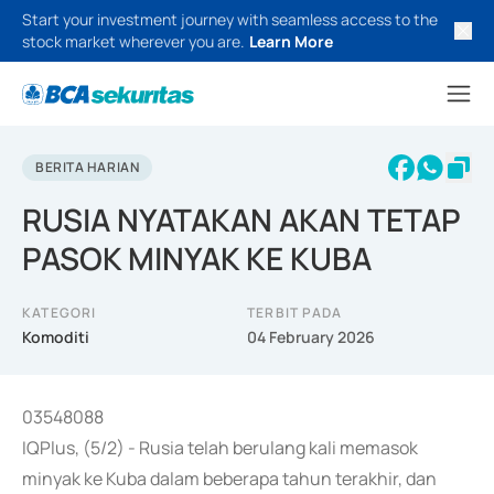
Start your investment journey with seamless access to the
stock market wherever you are.
Learn More
BERITA HARIAN
RUSIA NYATAKAN AKAN TETAP
PASOK MINYAK KE KUBA
KATEGORI
TERBIT PADA
Komoditi
04 February 2026
03548088
IQPlus, (5/2) - Rusia telah berulang kali memasok
minyak ke Kuba dalam beberapa tahun terakhir, dan