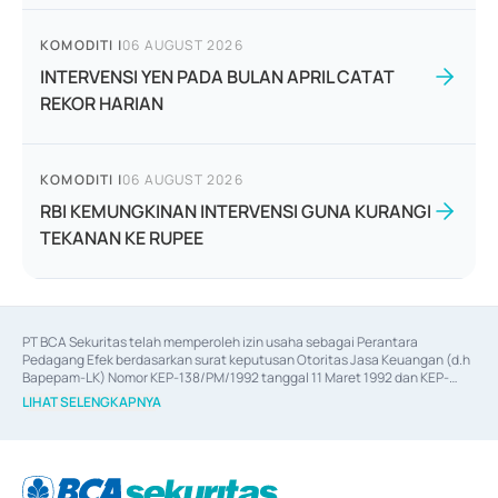
KOMODITI
|
06 AUGUST 2026
INTERVENSI YEN PADA BULAN APRIL CATAT
REKOR HARIAN
KOMODITI
|
06 AUGUST 2026
RBI KEMUNGKINAN INTERVENSI GUNA KURANGI
TEKANAN KE RUPEE
PT BCA Sekuritas telah memperoleh izin usaha sebagai Perantara 
Pedagang Efek berdasarkan surat keputusan Otoritas Jasa Keuangan (d.h 
Bapepam-LK) Nomor KEP-138/PM/1992 tanggal 11 Maret 1992 dan KEP-
06/D.04/2014 tanggal 28 Februari 2014, izin usaha sebagai Penjamin Emisi 
LIHAT SELENGKAPNYA
Efek berdasarkan surat keputusan Otoritas Jasa Keuangan Nomor KEP-
12/PM/PEE/1997 tanggal 24 September 1997 dan KEP-07/D.04/2014 
tanggal 28 Februari 2014, izin usaha sebagai penyedia Jasa Konsultasi 
(
Advisory
) atas kegiatan merger, akuisisi, divestasi, dan 
join venture
berdasarkan surat keputusan Otoritas Jasa Keuangan Nomor S-