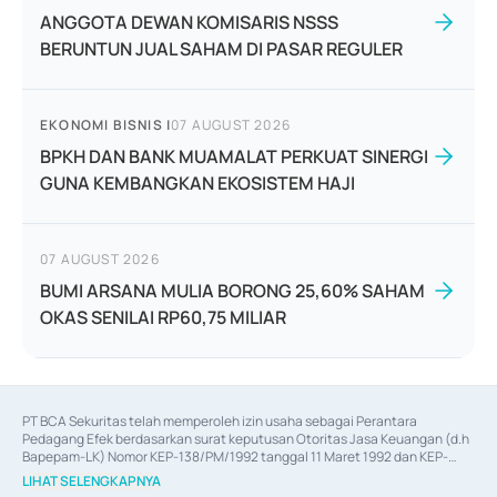
ANGGOTA DEWAN KOMISARIS NSSS
BERUNTUN JUAL SAHAM DI PASAR REGULER
EKONOMI BISNIS
|
07 AUGUST 2026
BPKH DAN BANK MUAMALAT PERKUAT SINERGI
GUNA KEMBANGKAN EKOSISTEM HAJI
07 AUGUST 2026
BUMI ARSANA MULIA BORONG 25,60% SAHAM
OKAS SENILAI RP60,75 MILIAR
PT BCA Sekuritas telah memperoleh izin usaha sebagai Perantara 
Pedagang Efek berdasarkan surat keputusan Otoritas Jasa Keuangan (d.h 
Bapepam-LK) Nomor KEP-138/PM/1992 tanggal 11 Maret 1992 dan KEP-
06/D.04/2014 tanggal 28 Februari 2014, izin usaha sebagai Penjamin Emisi 
LIHAT SELENGKAPNYA
Efek berdasarkan surat keputusan Otoritas Jasa Keuangan Nomor KEP-