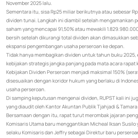
November 2025 lalu.
Sementara itu, sisa Rp25 miliar berikutnya atau sebesar R
dividen tunai. Langkah ini diambil setelah mengamankan
saham yang mencapai 91,50% atau mewakili 1.829.980.000
bersih setelah dikurangi total dividen akan dimasukkan s
ekspansi pengembangan usaha perseroan ke depan.
Tidak hanya membagikan dividen untuk tahun buku 2025,
kebijakan strategis jangka panjang pada mata acara rap
Kebijakan Dividen Perseroan menjadi maksimal 150% (serat
disesuaikan dengan koridor hukum yang berlaku di Indones
usaha perseroan.
Di samping keputusan mengenai dividen, RUPST kali ini 
yang diaudit oleh Kantor Akuntan Publik Tjahjadi & Tamara
Bersamaan dengan itu, rapat turut merombak jajaran pen
Komisaris Utama baru menggantikan Micheal Iksan Susilo 
selaku Komisaris dan Jeffry sebagai Direktur baru perseroa