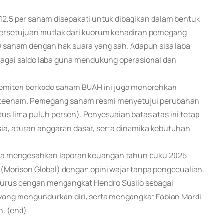
p12,5 per saham disepakati untuk dibagikan dalam bentuk
 persetujuan mutlak dari kuorum kehadiran pemegang
 saham dengan hak suara yang sah. Adapun sisa laba
ebagai saldo laba guna mendukung operasional dan
 emiten berkode saham BUAH ini juga menorehkan
at keenam. Pemegang saham resmi menyetujui perubahan
us lima puluh persen). Penyesuaian batas atas ini tetap
ia, aturan anggaran dasar, serta dinamika kebutuhan
juga mengesahkan laporan keuangan tahun buku 2025
 (Morison Global) dengan opini wajar tanpa pengecualian.
gurus dengan mengangkat Hendro Susilo sebagai
yang mengundurkan diri, serta mengangkat Fabian Mardi
n. (end)