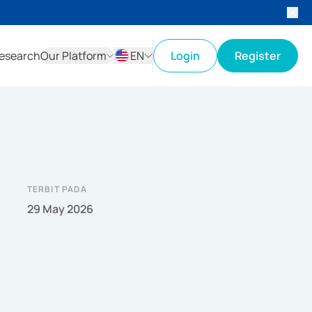
esearch
Our Platform
EN
Login
Register
ID
EN
TERBIT PADA
29 May 2026