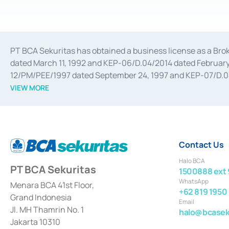
PT BCA Sekuritas has obtained a business license as a Br
dated March 11, 1992 and KEP-06/D.04/2014 dated February 
12/PM/PEE/1997 dated September 24, 1997 and KEP-07/D.04/2
divestments, and joint ventures based on the decree of the
VIEW MORE
Advisory Services for mergers, acquisitions, divestments, 
February 3, 2017, and several other business licenses from
Money Market whose license was issued in 2017 and other b
Settlement of Commercial Paper Transactions whose licens
Contact Us
Halo BCA
PT BCA Sekuritas
1500888 ext 
WhatsApp
Menara BCA 41st Floor,
+62 819 1950
Grand Indonesia
Email
Jl. MH Thamrin No. 1
halo@bcaseku
Jakarta 10310