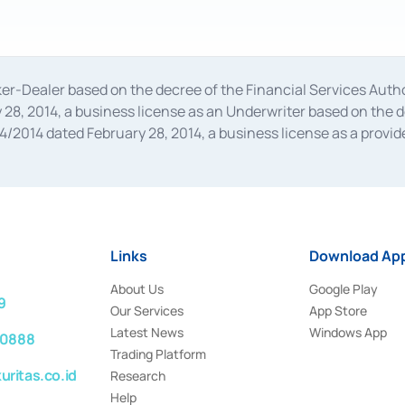
oker-Dealer based on the decree of the Financial Services A
28, 2014, a business license as an Underwriter based on the 
014 dated February 28, 2014, a business license as a provider
 Financial Services Authority Number S-67/PM.21/2014 dated Fe
and joint ventures based on the decision letter of the Financ
 Bank Indonesia, among others as an Intermediary for the Impl
usiness licenses from Bank Indonesia as a Supporting Institut
e was issued in 2018.
Links
Download App
About Us
Google Play
9
Our Services
App Store
Latest News
Windows App
 0888
Trading Platform
ritas.co.id
Research
Help