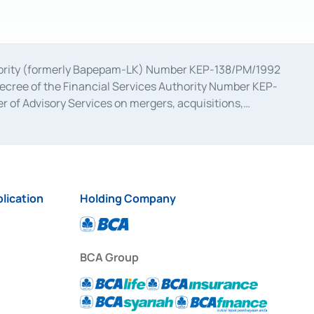
uthority (formerly Bapepam-LK) Number KEP-138/PM/1992
decree of the Financial Services Authority Number KEP-
 of Advisory Services on mergers, acquisitions,
bruary 28, 2014, a business license as a provider of
ial Services Authority Number S-67/PM.21/2017 dated
ementation of Certificate of Deposit Transactions in the
ion for the Issuance, Transaction, and Administration and
lication
Holding Company
BCA Group