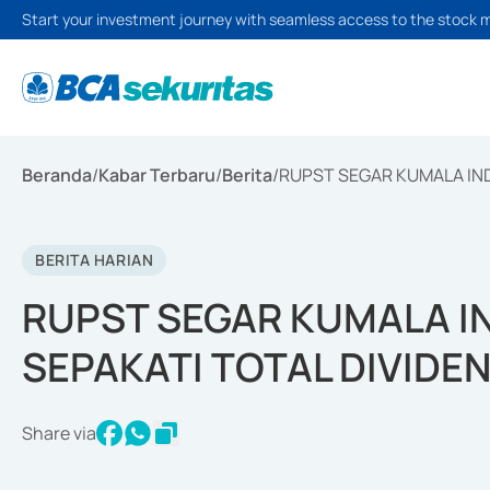
Start your investment journey with seamless access to the stock 
Beranda
/
Kabar Terbaru
/
Berita
/
RUPST SEGAR KUMALA IND
BERITA HARIAN
RUPST SEGAR KUMALA I
SEPAKATI TOTAL DIVIDEN
Share via