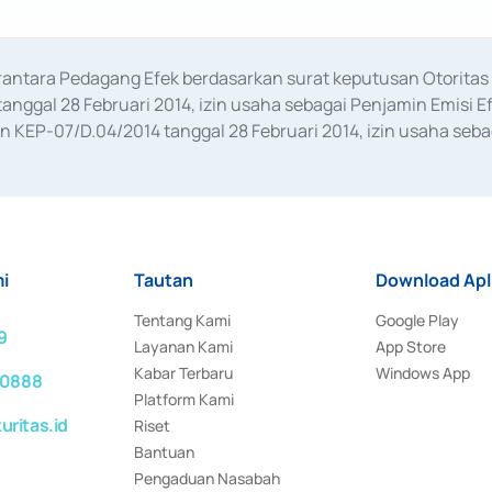
erantara Pedagang Efek berdasarkan surat keputusan Otorit
anggal 28 Februari 2014, izin usaha sebagai Penjamin Emisi E
KEP-07/D.04/2014 tanggal 28 Februari 2014, izin usaha sebag
rat keputusan Otoritas Jasa Keuangan Nomor S-67/PM.21/2017 t
aan Transaksi Sertifikat Deposito di Pasar Uang yang izinnya d
ansaksi, serta Penatausahaan dan Penyelesaian Transaksi Sur
i
Tautan
Download Apl
Tentang Kami
Google Play
9
Layanan Kami
App Store
Kabar Terbaru
Windows App
 0888
Platform Kami
ritas.id
Riset
Bantuan
Pengaduan Nasabah