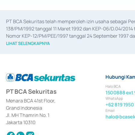
PT BCA Sekuritas telah memperoleh izin usaha sebagai P
138/PM/1992 tanggal 11 Maret 1992 dan KEP-06/D.04/2014 t
Nomor KEP-12/PM/PEE/1997 tanggal 24 September 1997 dan 
merger, akuisisi, divestasi, dan 
join venture
 berdasarkan su
LIHAT SELENGKAPNYA
dari Bank Indonesia antara lain sebagai Perantara Pelaksan
Bank Indonesia sebagai Lembaga Pendukung Penerbitan, Tr
tahun 2018.
Hubungi Kam
Halo BCA
PT BCA Sekuritas
1500888 ext 
WhatsApp
Menara BCA 41st Floor,
+62 819 1950
Grand Indonesia
Email
Jl. MH Thamrin No. 1
halo@bcaseku
Jakarta 10310