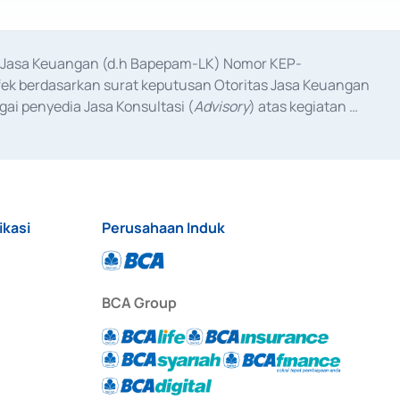
as Jasa Keuangan (d.h Bapepam-LK) Nomor KEP-
fek berdasarkan surat keputusan Otoritas Jasa Keuangan 
ai penyedia Jasa Konsultasi (
Advisory
) atas kegiatan 
anggal 3 Februari 2017, dan beberapa izin usaha lainnya 
iterbitkan pada tahun 2017 dan izin usaha lainnya dari 
at Berharga Komersial yang izinnya diterbitkan pada 
ikasi
Perusahaan Induk
BCA Group